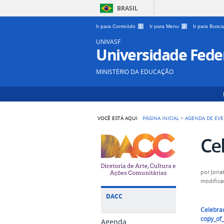
BRASIL
Ir para Conteúdo
1
Ir para Menu
2
Ir para Busc
UNIVASF
Universidade Feder
MINISTÉRIO DA EDUCAÇÃO
VOCÊ ESTÁ AQUI:
PÁGINA INICIAL
>
AGENDA DE EV
Ce
por
Jona
modifica
DACC
Celebra
copy_of
Agenda