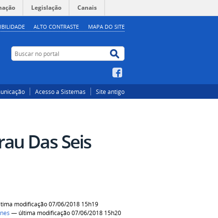
mação
Legislação
Canais
IBILIDADE
ALTO CONTRASTE
MAPA DO SITE
Buscar no portal
Buscar no portal
Facebook
unicação
Acesso a Sistemas
Site antigo
rau Das Seis
tima modificação 07/06/2018 15h19
unes
— última modificação 07/06/2018 15h20