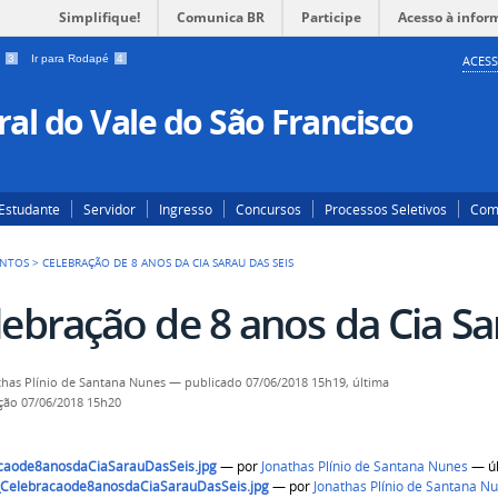
Simplifique!
Comunica BR
Participe
Acesso à infor
a
3
Ir para Rodapé
4
ACESS
al do Vale do São Francisco
Estudante
Servidor
Ingresso
Concursos
Processos Seletivos
Com
ENTOS
>
CELEBRAÇÃO DE 8 ANOS DA CIA SARAU DAS SEIS
lebração de 8 anos da Cia Sa
thas Plínio de Santana Nunes
—
publicado
07/06/2018 15h19,
última
ção
07/06/2018 15h20
caode8anosdaCiaSarauDasSeis.jpg
—
por
Jonathas Plínio de Santana Nunes
— úl
_Celebracaode8anosdaCiaSarauDasSeis.jpg
—
por
Jonathas Plínio de Santana N