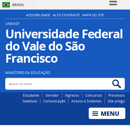
BRASIL
Simplifique!
ACESSIBILIDADE
ALTO CONTRASTE
MAPA DO SITE
Comunica BR
UNIVASF
Universidade Federal
Participe
do Vale do São
Acesso à informação
Legislação
Francisco
Canais
MINISTÉRIO DA EDUCAÇÃO
Buscar no portal
Bus
Estudante
Servidor
Ingresso
Concursos
Processos
Seletivos
Comunicação
Acesso a Sistemas
Site antigo