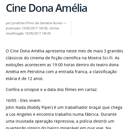
Cine Dona Amélia
por
Jonathas Plínio de Santana Nunes
—
publicado
15/05/2017 16h35,
última
modificação
15/05/2017 16h35
O Cine Dona Amélia apresenta neste mes de maio 3 grandes
clássicos do cinema de ficção cientifica na Mostra Sci-Fi. As
exibições acontecem as 19:00 horas dentro do teatro dona
Amélia em Petrolina com a entrada franca, a classificação
etária é de 12 anos.
Confira a sinopse e a data dos filmes em cartaz:
16/05 - Eles vivem
John Nada (Roddy Piper) é um trabalhador braçal que chega
a Los Angeles e encontra trabalho numa fábrica. Durante
uma inusitada operação repressiva, a polícia destrói um
quarteirão inteiro do bairro miserável em que vive. Na