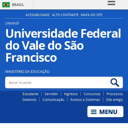
BRASIL
Simplifique!
ACESSIBILIDADE
ALTO CONTRASTE
MAPA DO SITE
Comunica BR
UNIVASF
Universidade Federal
Participe
do Vale do São
Acesso à informação
Legislação
Francisco
Canais
MINISTÉRIO DA EDUCAÇÃO
Buscar no portal
Bus
Estudante
Servidor
Ingresso
Concursos
Processos
Seletivos
Comunicação
Acesso a Sistemas
Site antigo