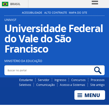
BRASIL
Simplifique!
ACESSIBILIDADE
ALTO CONTRASTE
MAPA DO SITE
Comunica BR
UNIVASF
Universidade Federal
Participe
do Vale do São
Acesso à informação
Legislação
Francisco
Canais
MINISTÉRIO DA EDUCAÇÃO
Buscar no portal
Bus
Estudante
Servidor
Ingresso
Concursos
Processos
Seletivos
Comunicação
Acesso a Sistemas
Site antigo