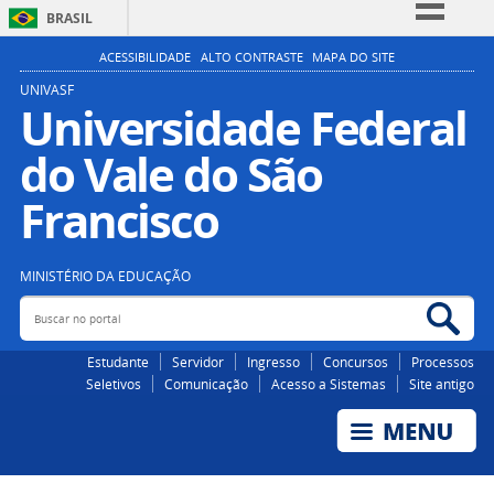
BRASIL
Simplifique!
ACESSIBILIDADE
ALTO CONTRASTE
MAPA DO SITE
Comunica BR
UNIVASF
Universidade Federal
Participe
do Vale do São
Acesso à informação
Legislação
Francisco
Canais
MINISTÉRIO DA EDUCAÇÃO
Buscar no portal
Bus
Estudante
Servidor
Ingresso
Concursos
Processos
Seletivos
Comunicação
Acesso a Sistemas
Site antigo