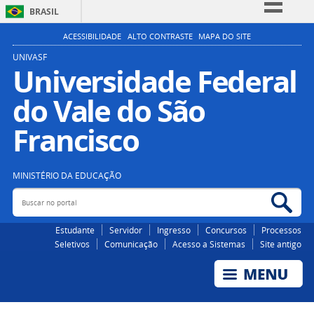
BRASIL
Simplifique!
ACESSIBILIDADE
ALTO CONTRASTE
MAPA DO SITE
Comunica BR
UNIVASF
Universidade Federal
Participe
do Vale do São
Acesso à informação
Legislação
Francisco
Canais
MINISTÉRIO DA EDUCAÇÃO
Buscar no portal
Bus
Estudante
Servidor
Ingresso
Concursos
Processos
Seletivos
Comunicação
Acesso a Sistemas
Site antigo