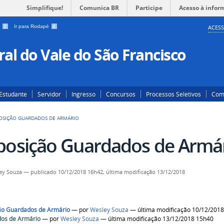
Simplifique!
Comunica BR
Participe
Acesso à infor
a
3
Ir para Rodapé
4
ACESS
al do Vale do São Francisco
Estudante
Servidor
Ingresso
Concursos
Processos Seletivos
Com
OSIÇÃO GUARDADOS DE ARMÁRIO
posição Guardados de Armá
ey Souza
—
publicado
10/12/2018 16h42,
última modificação
13/12/2018
ão Guardados de Armário
—
por
Wesley Souza
— última modificação 10/12/201
os de Armário
—
por
Wesley Souza
— última modificação 13/12/2018 15h40