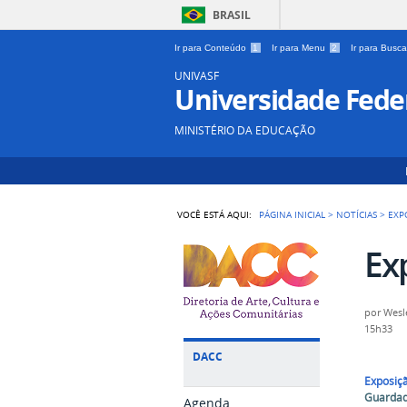
BRASIL
Ir para Conteúdo
1
Ir para Menu
2
Ir para Busc
UNIVASF
Universidade Feder
MINISTÉRIO DA EDUCAÇÃO
VOCÊ ESTÁ AQUI:
PÁGINA INICIAL
>
NOTÍCIAS
>
EXP
Ex
por
Wesl
15h33
DACC
Exposiç
Guardad
Agenda