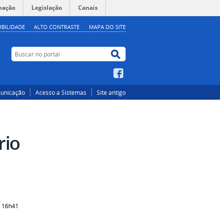
mação
Legislação
Canais
IBILIDADE
ALTO CONTRASTE
MAPA DO SITE
Buscar no portal
Buscar no portal
Facebook
unicação
Acesso a Sistemas
Site antigo
rio
8 16h41