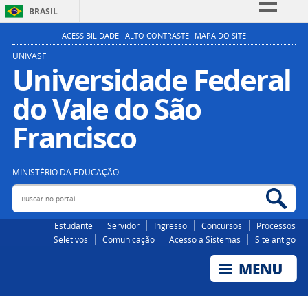
BRASIL
Simplifique!
ACESSIBILIDADE
ALTO CONTRASTE
MAPA DO SITE
Comunica BR
UNIVASF
Universidade Federal
Participe
do Vale do São
Acesso à informação
Legislação
Francisco
Canais
MINISTÉRIO DA EDUCAÇÃO
Buscar no portal
Bus
Estudante
Servidor
Ingresso
Concursos
Processos
Seletivos
Comunicação
Acesso a Sistemas
Site antigo