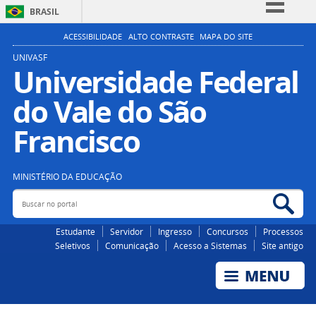
BRASIL
Simplifique!
ACESSIBILIDADE
ALTO CONTRASTE
MAPA DO SITE
Comunica BR
UNIVASF
Universidade Federal
Participe
do Vale do São
Acesso à informação
Legislação
Francisco
Canais
MINISTÉRIO DA EDUCAÇÃO
Buscar no portal
Bus
Estudante
Servidor
Ingresso
Concursos
Processos
Seletivos
Comunicação
Acesso a Sistemas
Site antigo