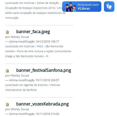
Localizado em
Notícias
/
Edital de Seleção -
Ocupação de Espaços Expositivos 2019
/
Univasf abre
edital para ocupação de espaços expositivos da
instituição
banner_faca.jpeg
por
Wesley Souza
—
última modificação
14/12/2018 10h17
Localizado em
Notícias
/
FACA - São Raimundo
Nonato
/
Feira de Arte Cultura e Ações Comunitárias
chega a São Raimundo Nonato - PI
banner_festivalSanfona.png
por
Wesley Souza
—
última modificação
15/11/2018 20h57
Localizado em
Agenda de Eventos
/
Festival
Internacional da Sanfona
banner_vozesKebrada.png
por
Wesley Souza
—
última modificação
15/11/2018 21h26