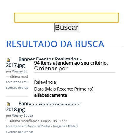
RESULTADO DA BUSCA
Banner Eventos Realizados -
94
itens atendem ao seu critério.
2017.jpg
Ordenar por
por
Wesley Souza
—
última modificação
13/03/2019 11h57
Relevância
Localizado em
Banco de Dados
/
Imagens
/
Folders
Eventos Realizados
Data (mais Recente Primeiro)
alfabeticamente
Banner Eventos Realizados -
2018.jpg
por
Wesley Souza
—
última modificação
13/03/2019 11h57
Localizado em
Banco de Dados
/
Imagens
/
Folders
Eventos Realizados