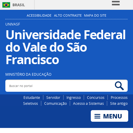
BRASIL
Simplifique!
ACESSIBILIDADE
ALTO CONTRASTE
MAPA DO SITE
Comunica BR
UNIVASF
Universidade Federal
Participe
do Vale do São
Acesso à informação
Legislação
Francisco
Canais
MINISTÉRIO DA EDUCAÇÃO
Buscar no portal
Bus
Estudante
Servidor
Ingresso
Concursos
Processos
Seletivos
Comunicação
Acesso a Sistemas
Site antigo