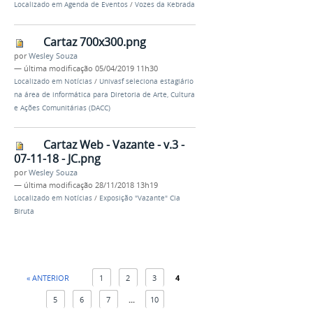
Localizado em
Agenda de Eventos
/
Vozes da Kebrada
Cartaz 700x300.png
por
Wesley Souza
—
última modificação
05/04/2019 11h30
Localizado em
Notícias
/
Univasf seleciona estagiário
na área de informática para Diretoria de Arte, Cultura
e Ações Comunitárias (DACC)
Cartaz Web - Vazante - v.3 -
07-11-18 - JC.png
por
Wesley Souza
—
última modificação
28/11/2018 13h19
Localizado em
Notícias
/
Exposição "Vazante" Cia
Biruta
« ANTERIOR
1
2
3
4
5
6
7
...
10