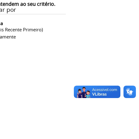
atendem ao seu critério.
ar por
ia
is Recente Primeiro)
camente