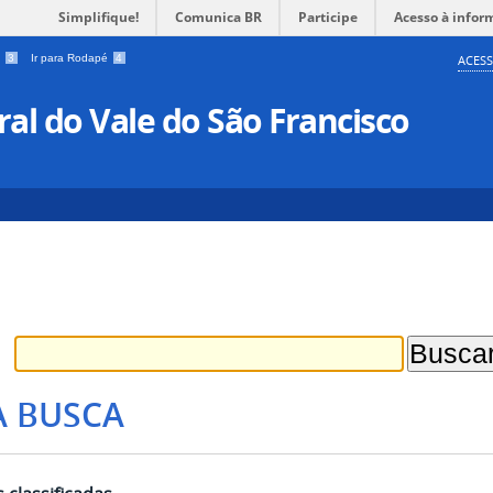
Simplifique!
Comunica BR
Participe
Acesso à infor
a
3
Ir para Rodapé
4
ACESS
al do Vale do São Francisco
A BUSCA