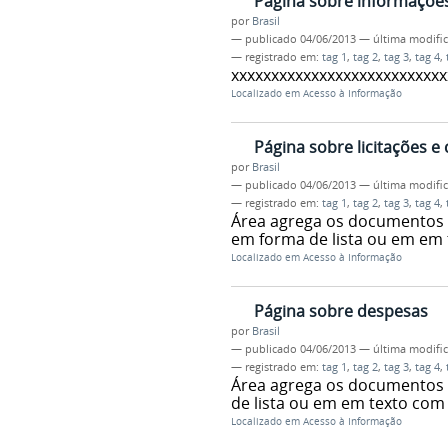
Página sobre informações
por
Brasil
—
publicado
04/06/2013
—
última modifi
— registrado em:
tag 1
,
tag 2
,
tag 3
,
tag 4
,
xxxxxxxxxxxxxxxxxxxxxxxxxxx
Localizado em
Acesso à Informação
Página sobre licitações e
por
Brasil
—
publicado
04/06/2013
—
última modifi
— registrado em:
tag 1
,
tag 2
,
tag 3
,
tag 4
,
Área agrega os documentos c
em forma de lista ou em em
Localizado em
Acesso à Informação
Página sobre despesas
por
Brasil
—
publicado
04/06/2013
—
última modifi
— registrado em:
tag 1
,
tag 2
,
tag 3
,
tag 4
,
Área agrega os documentos 
de lista ou em em texto com
Localizado em
Acesso à Informação