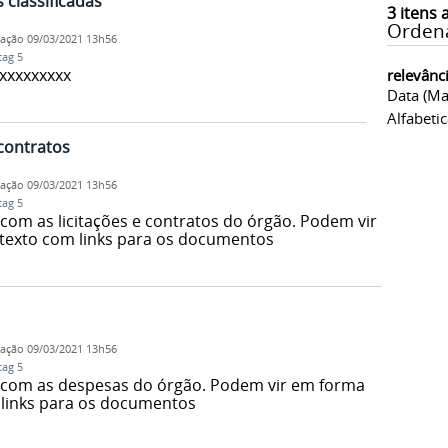
 classificadas
3
itens 
Orden
cação
09/03/2021 13h56
tag 5
xxxxxxxxx
relevânc
Data (ma
Alfabeti
 contratos
cação
09/03/2021 13h56
tag 5
om as licitações e contratos do órgão. Podem vir
 texto com links para os documentos
cação
09/03/2021 13h56
tag 5
com as despesas do órgão. Podem vir em forma
 links para os documentos