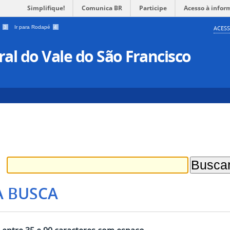
Simplifique!
Comunica BR
Participe
Acesso à infor
a
3
Ir para Rodapé
4
ACESS
al do Vale do São Francisco
A BUSCA