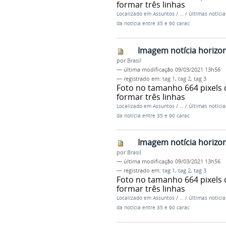
formar três linhas
Localizado em
Assuntos
/
…
/
Últimas notícia
da notícia entre 35 e 90 carac
Imagem notícia horizo
por
Brasil
—
última modificação
09/03/2021 13h56
— registrado em:
tag 1
,
tag 2
,
tag 3
Foto no tamanho 664 pixels 
formar três linhas
Localizado em
Assuntos
/
…
/
Últimas notícia
da notícia entre 35 e 90 carac
Imagem notícia horizo
por
Brasil
—
última modificação
09/03/2021 13h56
— registrado em:
tag 1
,
tag 2
,
tag 3
Foto no tamanho 664 pixels 
formar três linhas
Localizado em
Assuntos
/
…
/
Últimas notícia
da notícia entre 35 e 90 carac