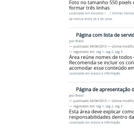
Foto no tamanho 550 pixels 
formar três linhas
Localizado em
Assuntos
/
…
/
Últimas notícia
da notícia entre 35 e 90 carac
Página com lista de servi
por
Brasil
—
publicado
04/06/2013
—
última modifi
— registrado em:
tag 1
,
tag 2
,
tag 3
Área reúne nomes de todos o
Recomenda-se incluir os cont
acomodar esse conteúdo em 
Localizado em
Acesso à Informação
Página de apresentação 
por
Brasil
—
publicado
04/06/2013
—
última modifi
— registrado em:
tag 1
,
tag 2
,
tag 3
Esta área deve explicar como
responsabilidades dentro da
Localizado em
Acesso à Informação