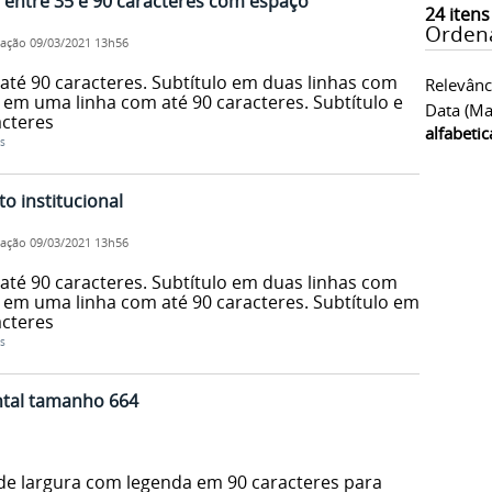
o entre 35 e 90 caracteres com espaço
24
itens
Orden
cação
09/03/2021 13h56
até 90 caracteres. Subtítulo em duas linhas com
Relevânc
o em uma linha com até 90 caracteres. Subtítulo em
Data (ma
acteres
alfabeti
s
o institucional
cação
09/03/2021 13h56
até 90 caracteres. Subtítulo em duas linhas com
o em uma linha com até 90 caracteres. Subtítulo em
acteres
s
ntal tamanho 664
de largura com legenda em 90 caracteres para