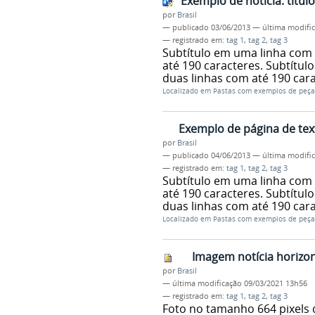
Exemplo de notícia: títul
por
Brasil
—
publicado
03/06/2013
—
última modifi
— registrado em:
tag 1
,
tag 2
,
tag 3
Subtítulo em uma linha com 
até 190 caracteres. Subtítul
duas linhas com até 190 car
Localizado em
Pastas com exemplos de peça
Exemplo de página de text
por
Brasil
—
publicado
04/06/2013
—
última modifi
— registrado em:
tag 1
,
tag 2
,
tag 3
Subtítulo em uma linha com 
até 190 caracteres. Subtítul
duas linhas com até 190 car
Localizado em
Pastas com exemplos de peça
Imagem notícia horizo
por
Brasil
—
última modificação
09/03/2021 13h56
— registrado em:
tag 1
,
tag 2
,
tag 3
Foto no tamanho 664 pixels 