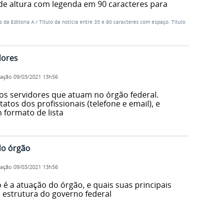
de altura com legenda em 90 caracteres para
s da Editoria A
/
Título da notícia entre 35 e 90 caracteres com espaço. Título
dores
cação
09/03/2021 13h56
s servidores que atuam no órgão federal.
atos dos profissionais (telefone e email), e
formato de lista
do órgão
cação
09/03/2021 13h56
 é a atuação do órgão, e quais suas principais
 estrutura do governo federal