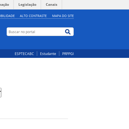
mação
Legislação
Canais
IBILIDADE
ALTO CONTRASTE
MAPA DO SITE
Buscar no portal
Buscar no portal
ESPTECABC
Estudante
PRPPGI