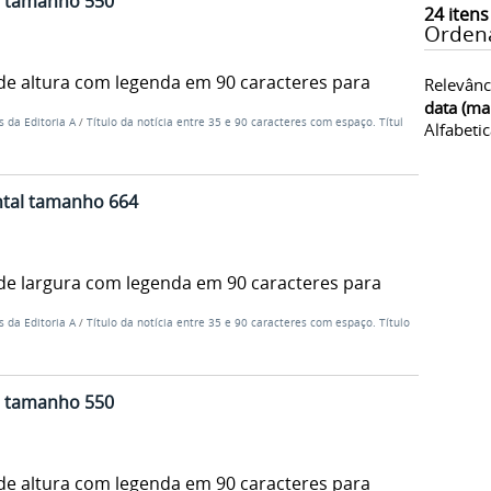
al tamanho 550
24
itens
Orden
de altura com legenda em 90 caracteres para
Relevânc
data (ma
s da Editoria A
/
Título da notícia entre 35 e 90 caracteres com espaço. Título
Alfabeti
ntal tamanho 664
de largura com legenda em 90 caracteres para
s da Editoria A
/
Título da notícia entre 35 e 90 caracteres com espaço. Título
al tamanho 550
de altura com legenda em 90 caracteres para