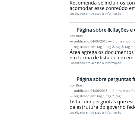
Recomenda-se incluir os cont
acomodar esse conteúdo em 
Localizado em
Acesso à Informação
Página sobre licitações e
por
Brasil
—
publicado
04/06/2013
—
última modifi
— registrado em:
tag 1
,
tag 2
,
tag 3
,
tag 4
,
Área agrega os documentos c
em forma de lista ou em em
Localizado em
Acesso à Informação
Página sobre perguntas 
por
Brasil
—
publicado
04/06/2013
—
última modifi
— registrado em:
tag 1
,
tag 2
,
tag 3
Lista com perguntas que es
da estrutura do governo fed
Localizado em
Acesso à Informação