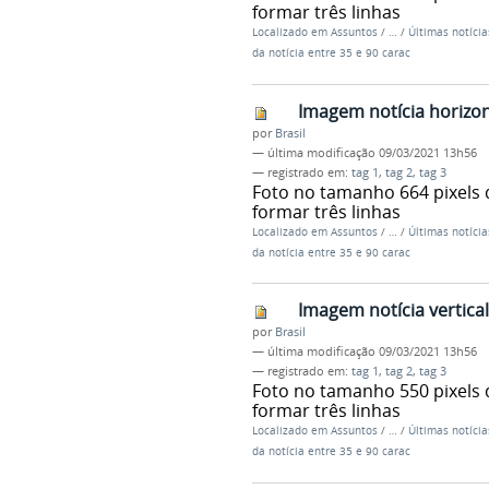
formar três linhas
Localizado em
Assuntos
/
…
/
Últimas notícia
da notícia entre 35 e 90 carac
Imagem notícia horizo
por
Brasil
—
última modificação
09/03/2021 13h56
— registrado em:
tag 1
,
tag 2
,
tag 3
Foto no tamanho 664 pixels 
formar três linhas
Localizado em
Assuntos
/
…
/
Últimas notícia
da notícia entre 35 e 90 carac
Imagem notícia vertic
por
Brasil
—
última modificação
09/03/2021 13h56
— registrado em:
tag 1
,
tag 2
,
tag 3
Foto no tamanho 550 pixels 
formar três linhas
Localizado em
Assuntos
/
…
/
Últimas notícia
da notícia entre 35 e 90 carac