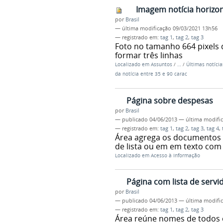
Imagem notícia horizo
por
Brasil
—
última modificação
09/03/2021 13h56
— registrado em:
tag 1
,
tag 2
,
tag 3
Foto no tamanho 664 pixels 
formar três linhas
Localizado em
Assuntos
/
…
/
Últimas notícia
da notícia entre 35 e 90 carac
Página sobre despesas
por
Brasil
—
publicado
04/06/2013
—
última modifi
— registrado em:
tag 1
,
tag 2
,
tag 3
,
tag 4
,
Área agrega os documentos 
de lista ou em em texto com
Localizado em
Acesso à Informação
Página com lista de servi
por
Brasil
—
publicado
04/06/2013
—
última modifi
— registrado em:
tag 1
,
tag 2
,
tag 3
Área reúne nomes de todos o