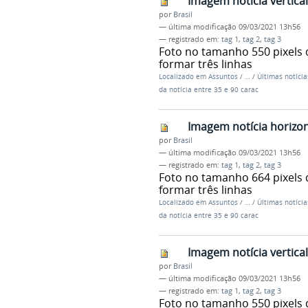
Imagem notícia vertic
por
Brasil
—
última modificação
09/03/2021 13h56
— registrado em:
tag 1
,
tag 2
,
tag 3
Foto no tamanho 550 pixels 
formar três linhas
Localizado em
Assuntos
/
…
/
Últimas notícia
da notícia entre 35 e 90 carac
Imagem notícia horizo
por
Brasil
—
última modificação
09/03/2021 13h56
— registrado em:
tag 1
,
tag 2
,
tag 3
Foto no tamanho 664 pixels 
formar três linhas
Localizado em
Assuntos
/
…
/
Últimas notícia
da notícia entre 35 e 90 carac
Imagem notícia vertic
por
Brasil
—
última modificação
09/03/2021 13h56
— registrado em:
tag 1
,
tag 2
,
tag 3
Foto no tamanho 550 pixels 