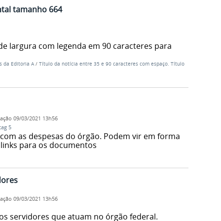
ntal tamanho 664
de largura com legenda em 90 caracteres para
s da Editoria A
/
Título da notícia entre 35 e 90 caracteres com espaço. Título
cação
09/03/2021 13h56
tag 5
com as despesas do órgão. Podem vir em forma
 links para os documentos
dores
cação
09/03/2021 13h56
s servidores que atuam no órgão federal.