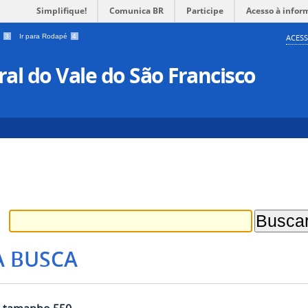
Simplifique!
Comunica BR
Participe
Acesso à infor
a
3
Ir para Rodapé
4
ACESS
al do Vale do São Francisco
A BUSCA