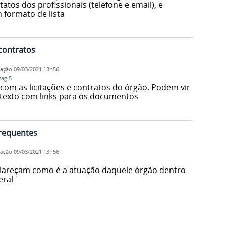
atos dos profissionais (telefone e email), e
formato de lista
 contratos
cação
09/03/2021 13h56
tag 5
om as licitações e contratos do órgão. Podem vir
 texto com links para os documentos
frequentes
cação
09/03/2021 13h56
clareçam como é a atuação daquele órgão dentro
eral