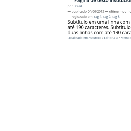
Página de texto institucio
por
Brasil
—
publicado
04/06/2013
—
última modifi
— registrado em:
tag 1
,
tag 2
,
tag 3
Subtítulo em uma linha com 
até 190 caracteres. Subtítul
duas linhas com até 190 car
Localizado em
Assuntos
/
Editoria A
/
Menu de