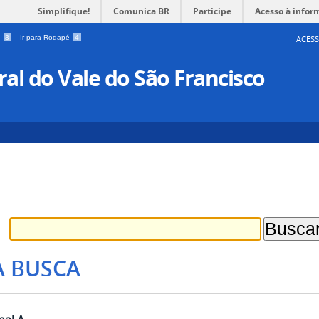
Simplifique!
Comunica BR
Participe
Acesso à infor
a
3
Ir para Rodapé
4
ACESS
al do Vale do São Francisco
A BUSCA