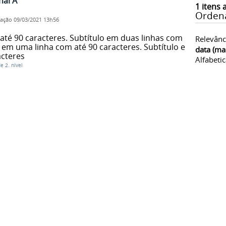
nal A
1
itens 
Orden
cação
09/03/2021 13h56
até 90 caracteres. Subtítulo em duas linhas com
Relevânc
o em uma linha com até 90 caracteres. Subtítulo em
data (ma
acteres
Alfabeti
 2. nível