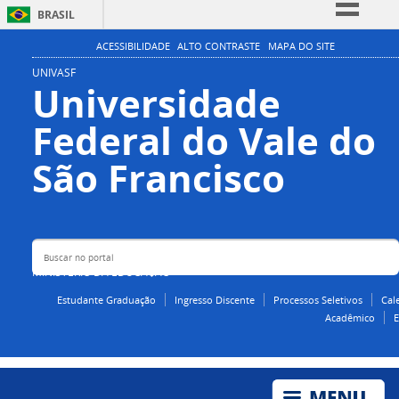
BRASIL
Simplifique!
ACESSIBILIDADE
ALTO CONTRASTE
MAPA DO SITE
Comunica BR
UNIVASF
Universidade
Participe
Federal do Vale do
Acesso à informação
Legislação
Buscar no portal
São Francisco
Canais
MINISTÉRIO DA EDUCAÇÃO
Estudante Graduação
Ingresso Discente
Processos Seletivos
Cal
Acadêmico
E