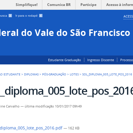
Simplifique!
Comunica BR
Participe
Acesso à infor
 busca
3
Ir para o rodapé
4
ACESS
eral do Vale do São Francisco
Estudante Graduação
Ingresso Discente
Processo
AO ESTUDANTE
>
DIPLOMAS
>
PÓS-GRADUAÇÃO
>
LOTES
>
SOL_DIPLOMA_005_LOTE_POS_2016
l_diploma_005_lote_pos_201
line Carvalho
—
última modificação
10/01/2017 09h49
diploma_005_lote_pos_2016.pdf
— 162 KB