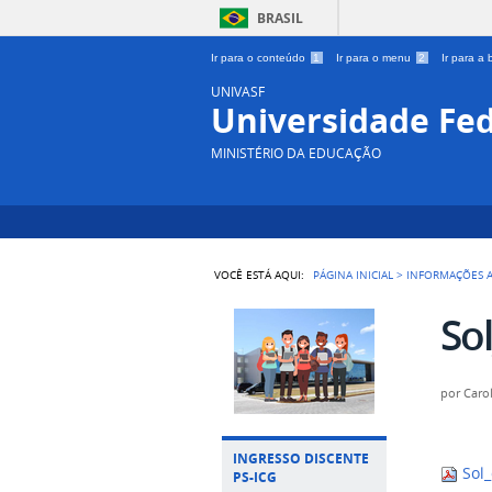
BRASIL
Ir para o conteúdo
1
Ir para o menu
2
Ir para a
UNIVASF
Universidade Fed
MINISTÉRIO DA EDUCAÇÃO
VOCÊ ESTÁ AQUI:
PÁGINA INICIAL
>
INFORMAÇÕES 
So
por
Caro
INGRESSO DISCENTE
Sol_
PS-ICG