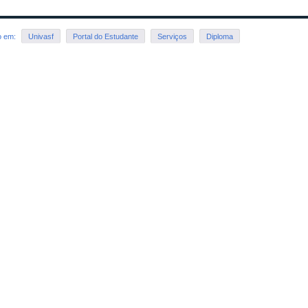
o em:
Univasf
Portal do Estudante
Serviços
Diploma