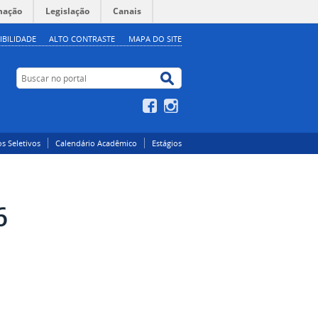
mação
Legislação
Canais
IBILIDADE
ALTO CONTRASTE
MAPA DO SITE
Buscar no portal
Buscar no portal
Facebook
Instagram
s Seletivos
Calendário Acadêmico
Estágios
6