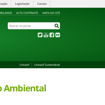
mação
Legislação
Canais
IBILIDADE
ALTO CONTRASTE
MAPA DO SITE
Buscar no portal
Buscar no portal
Twitter
YouTube
Facebook
Flickr
Univasf
Univasf Sustentável
ão Ambiental