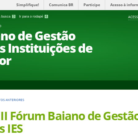
Simplifique!
Comunica BR
Participe
Acesso à infor
 a busca
3
Ir para o rodapé
4
ACESS
o
ano de Gestão
 Instituições de
or
TOS ANTERIORES
e II Fórum Baiano de Gest
s IES