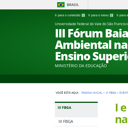
BRASIL
Ir para o conteúdo
1
Ir para o menu
2
Ir para
Universidade Federal do Vale do São Francisc
III Fórum Bai
Ambiental nas
Ensino Superi
MINISTÉRIO DA EDUCAÇÃO
VOCÊ ESTÁ AQUI:
PÁGINA INICIAL
>
III FBGA
>
EVEN
I 
III FBGA
na
III FBGA