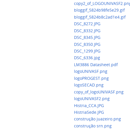
copy2_of_LOGOUNIVASF2.pn
bloggif_5824b98fe5e29.gif
bloggif_5824b8c2ad1e4.gif
DSC_8272.JPG
DSC_8332.JPG
DSC_8345.JPG
DSC_8350.JPG
DSC_1299.JPG
DSC_6336.jpg
LM3886 Datasheet.pdf
logoUNIVASF.png
logoPROGEST.png
logoSECAD.png
copy_of_logoUNIVASF.png
logoUNIVASF2.png
Histria_CCA.JPG
HistriaSede.JPG
construção juazeiro.png
construção srn.png