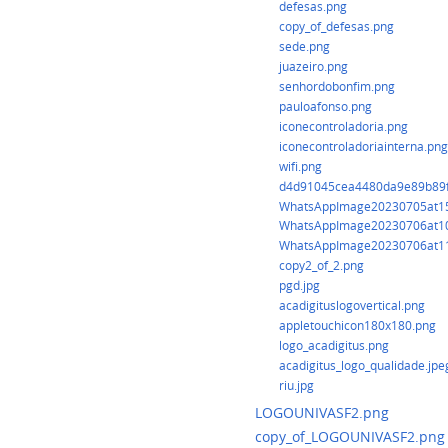
defesas.png
copy_of_defesas.png
sede.png
juazeiro.png
senhordobonfim.png
pauloafonso.png
iconecontroladoria.png
iconecontroladoriainterna.png
wifi.png
d4d91045cea4480da9e89b89f
WhatsAppImage20230705at15.
WhatsAppImage20230706at10.
WhatsAppImage20230706at11.
copy2_of_2.png
pgd.jpg
acadigituslogovertical.png
appletouchicon180x180.png
logo_acadigitus.png
acadigitus_logo_qualidade.jpe
riu.jpg
LOGOUNIVASF2.png
copy_of_LOGOUNIVASF2.png