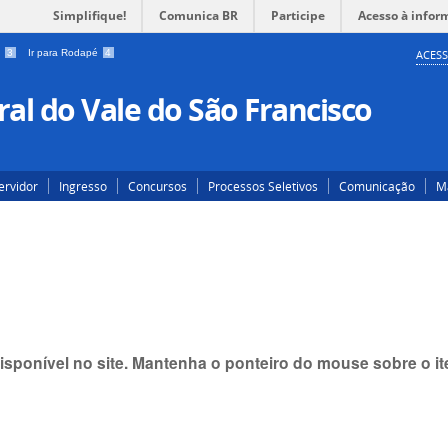
Simplifique!
Comunica BR
Participe
Acesso à infor
a
3
Ir para Rodapé
4
ACESS
al do Vale do São Francisco
ervidor
Ingresso
Concursos
Processos Seletivos
Comunicação
Ma
isponível no site. Mantenha o ponteiro do mouse sobre o 