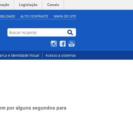
mação
Legislação
Canais
IBILIDADE
ALTO CONTRASTE
MAPA DO SITE
Buscar no portal
Buscar no portal
Instagram
Facebook
YouTube
rca e Identidade Visual
Acesso a sistemas
item por alguns segundos para