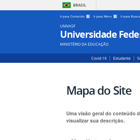
BRASIL
Ir para Conteúdo
1
Ir para Menu
2
Ir para Busc
UNIVASF
Universidade Feder
MINISTÉRIO DA EDUCAÇÃO
Covid-19
Estudante
S
Mapa do Site
Uma visão geral do conteúdo d
visualizar sua descrição.