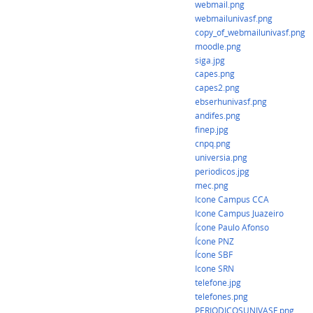
webmail.png
webmailunivasf.png
copy_of_webmailunivasf.png
moodle.png
siga.jpg
capes.png
capes2.png
ebserhunivasf.png
andifes.png
finep.jpg
cnpq.png
universia.png
periodicos.jpg
mec.png
Icone Campus CCA
Icone Campus Juazeiro
Ícone Paulo Afonso
Ícone PNZ
Ícone SBF
Icone SRN
telefone.jpg
telefones.png
PERIODICOSUNIVASF.png