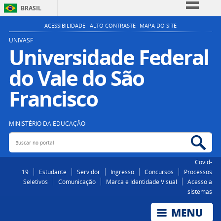
BRASIL
Simplifique!
ACESSIBILIDADE
ALTO CONTRASTE
MAPA DO SITE
Comunica BR
UNIVASF
Universidade Federal
Participe
do Vale do São
Acesso à informação
Legislação
Francisco
Canais
MINISTÉRIO DA EDUCAÇÃO
Buscar no portal
Bus
Covid-
19
Estudante
Servidor
Ingresso
Concursos
Processos
Seletivos
Comunicação
Marca e Identidade Visual
Acesso a
sistemas