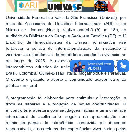
Universidade Federal do Vale do São Francisco (Univasf), por
meio da Assessoria de Relações Internacionais (ARI) e do
Núcleo de Línguas (NucLi), realiza amanhã (9), às 18h, no
auditório da Biblioteca do Campus Sede, em Petrolina (PE), o 1º
Encontro de Intercambistas da Univasf. A iniciativa visa
fortalecer a política de internacionalização da instituição e
valorizar as experiências de mobilidade acadêmica vivenciadas
ao longo de 2025. A expectativa é reunir cerca de 20
intercambistas oriundos de universidades de Angola, Bolívia,
Brasil, Colômbia, Guiné-Bissau, Itália, Moçambique e Paraguai.
O evento é gratuito e aberto à comunidade acadêmica e ao
público em geral.
A programação foi elaborada para estimular a integração, a
troca de saberes e a projeção de novas oportunidades. O
encontro terá abertura com saudações iniciais e uma dinâmica
intercultural de acolhimento, seguida da apresentação dos
atuais programas de intercâmbio, conduzida por docentes
responsáveis, e dos relatos das experiências vivenciadas pelos