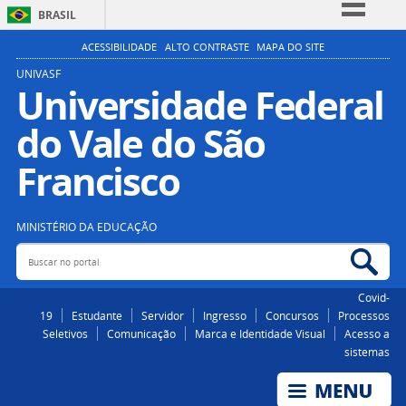
BRASIL
Simplifique!
ACESSIBILIDADE
ALTO CONTRASTE
MAPA DO SITE
Comunica BR
UNIVASF
Universidade Federal
Participe
do Vale do São
Acesso à informação
Legislação
Francisco
Canais
MINISTÉRIO DA EDUCAÇÃO
Buscar no portal
Bus
Covid-
19
Estudante
Servidor
Ingresso
Concursos
Processos
Seletivos
Comunicação
Marca e Identidade Visual
Acesso a
sistemas