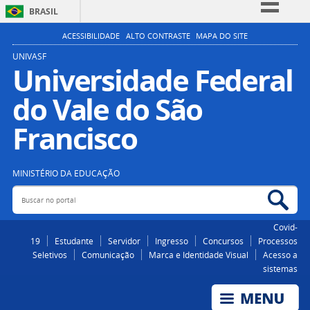
BRASIL
Simplifique!
ACESSIBILIDADE
ALTO CONTRASTE
MAPA DO SITE
Comunica BR
UNIVASF
Universidade Federal
Participe
do Vale do São
Acesso à informação
Legislação
Francisco
Canais
MINISTÉRIO DA EDUCAÇÃO
Buscar no portal
Bus
Covid-
19
Estudante
Servidor
Ingresso
Concursos
Processos
Seletivos
Comunicação
Marca e Identidade Visual
Acesso a
sistemas