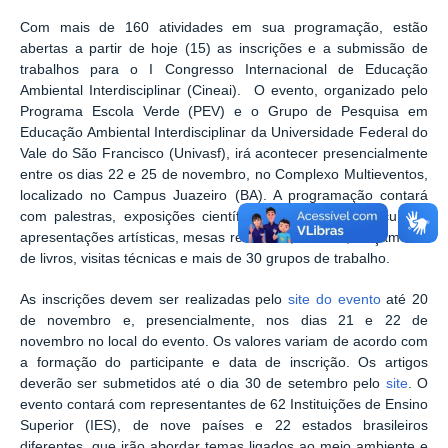
Com mais de 160 atividades em sua programação, estão
abertas a partir de hoje (15) as inscrições e a submissão de
trabalhos para o I Congresso Internacional de Educação
Ambiental Interdisciplinar (Cineai). O evento, organizado pelo
Programa Escola Verde (PEV) e o Grupo de Pesquisa em
Educação Ambiental Interdisciplinar da Universidade Federal do
Vale do São Francisco (Univasf), irá acontecer presencialmente
entre os dias 22 e 25 de novembro, no Complexo Multieventos,
localizado no Campus Juazeiro (BA). A programação contará
com palestras, exposições científicas e artísticas, minicursos,
apresentações artísticas, mesas redondas, oficinas, lançamento
de livros, visitas técnicas e mais de 30 grupos de trabalho.
As inscrições devem ser realizadas pelo
site do evento
até 20
de novembro e, presencialmente, nos dias 21 e 22 de
novembro no local do evento. Os valores variam de acordo com
a formação do participante e data de inscrição. Os artigos
deverão ser submetidos até o dia 30 de setembro pelo
site
. O
evento contará com representantes de 62 Instituições de Ensino
Superior (IES), de nove países e 22 estados brasileiros
diferentes, que irão abordar temas ligados ao meio ambiente e