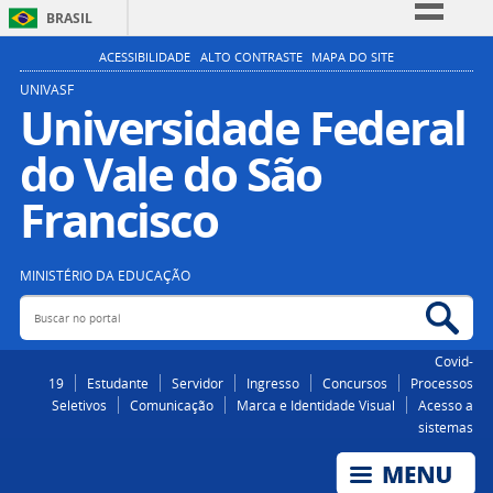
BRASIL
Simplifique!
ACESSIBILIDADE
ALTO CONTRASTE
MAPA DO SITE
Comunica BR
UNIVASF
Universidade Federal
Participe
do Vale do São
Acesso à informação
Legislação
Francisco
Canais
MINISTÉRIO DA EDUCAÇÃO
Buscar no portal
Bus
Covid-
19
Estudante
Servidor
Ingresso
Concursos
Processos
Seletivos
Comunicação
Marca e Identidade Visual
Acesso a
sistemas