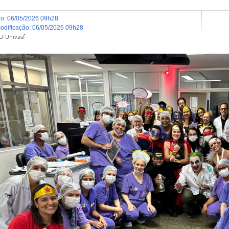
do
:
06/05/2026 09h28
modificação
:
06/05/2026 09h28
U-Univasf