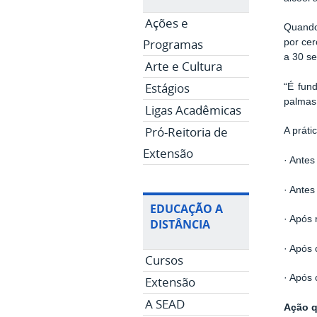
Ações e
Quando
Programas
por cer
a 30 s
Arte e Cultura
Estágios
“É fun
palmas,
Ligas Acadêmicas
Pró-Reitoria de
A prát
Extensão
· Antes
· Antes
EDUCAÇÃO A
· Após 
DISTÂNCIA
· Após 
Cursos
· Após 
Extensão
A SEAD
Ação q