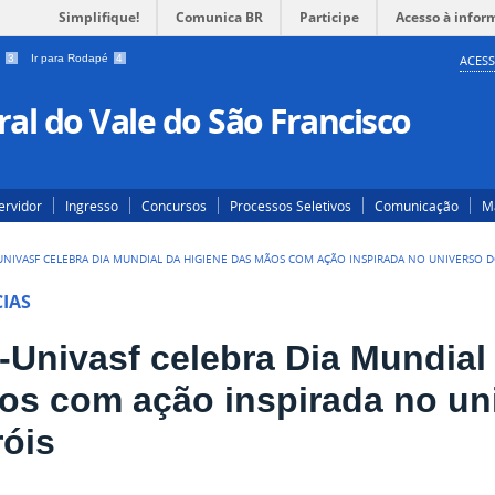
Simplifique!
Comunica BR
Participe
Acesso à infor
a
3
Ir para Rodapé
4
ACESS
al do Vale do São Francisco
ervidor
Ingresso
Concursos
Processos Seletivos
Comunicação
Ma
UNIVASF CELEBRA DIA MUNDIAL DA HIGIENE DAS MÃOS COM AÇÃO INSPIRADA NO UNIVERSO D
IAS
-Univasf celebra Dia Mundial
os com ação inspirada no un
róis