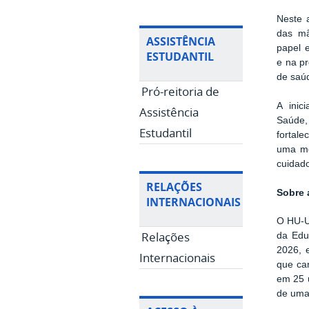
Neste 
das mã
ASSISTÊNCIA
papel 
ESTUDANTIL
e na p
de saú
Pró-reitoria de
A inic
Assistência
Saúde,
Estudantil
fortal
uma me
cuidad
RELAÇÕES
Sobre 
INTERNACIONAIS
O HU-Un
Relações
da Edu
2026, 
Internacionais
que car
em 25 
de uma