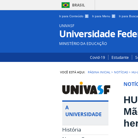
BRASIL
Ir para Conteúdo
1
Ir para Menu
2
Ir para Busc
UNIVASF
Universidade Feder
MINISTÉRIO DA EDUCAÇÃO
Covid-19
Estudante
S
VOCÊ ESTÁ AQUI:
PÁGINA INICIAL
>
NOTÍCIAS
>
HU-
NOTÍC
HU
A
Mã
UNIVERSIDADE
he
História