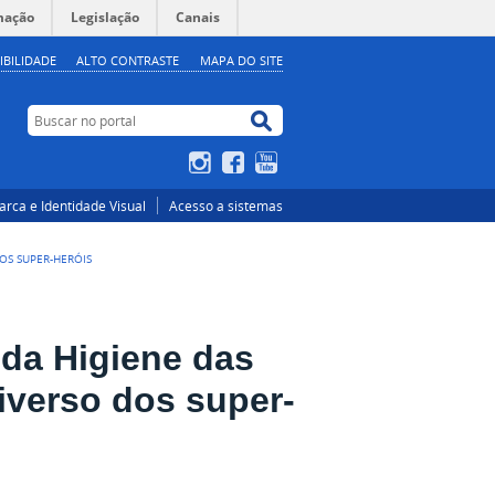
mação
Legislação
Canais
IBILIDADE
ALTO CONTRASTE
MAPA DO SITE
Buscar no portal
Buscar no portal
Instagram
Facebook
YouTube
rca e Identidade Visual
Acesso a sistemas
OS SUPER-HERÓIS
 da Higiene das
iverso dos super-