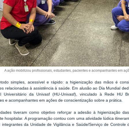
A ação mobilizou profissionais, estudantes, pacientes e acompanhantes em açõ
odo simples, acessível e rápido: a higienização das mãos é consi
ões relacionadas à assistência à saúde. Em alusão ao Dia Mundial de
al Universitário da Univasf (HU-Univasf), vinculado à Rede HU Bras
tes e acompanhantes em ações de conscientização sobre a prática.
vidades tiveram como objetivo reforçar a adesão à higienização da
e hospitalar. A programação contou com uma atividade lúdica itinerant
l integrantes da Unidade de Vigilância e Saúde/Serviço de Controle 