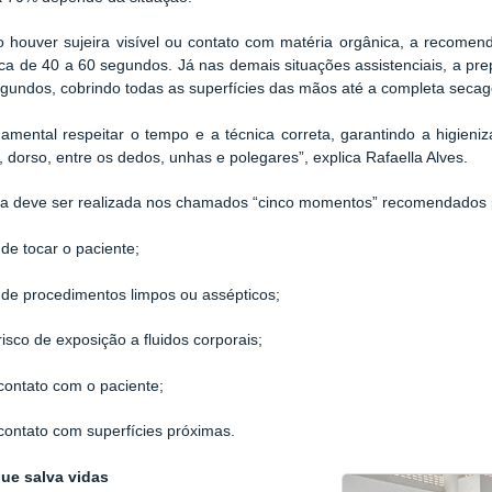
 houver sujeira visível ou contato com matéria orgânica, a recomend
ca de 40 a 60 segundos. Já nas demais situações assistenciais, a prep
egundos, cobrindo todas as superfícies das mãos até a completa seca
damental respeitar o tempo e a técnica correta, garantindo a higien
 dorso, entre os dedos, unhas e polegares”, explica Rafaella Alves.
ica deve ser realizada nos chamados “cinco momentos” recomendados
 de tocar o paciente;
 de procedimentos limpos ou assépticos;
risco de exposição a fluidos corporais;
contato com o paciente;
contato com superfícies próximas.
ue salva vidas