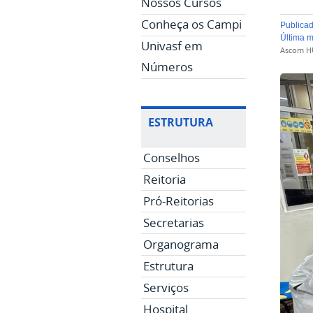
Nossos Cursos
Conheça os Campi
publica
última 
Univasf em
Ascom H
Números
ESTRUTURA
Conselhos
Reitoria
Pró-Reitorias
Secretarias
Organograma
Estrutura
Serviços
Hospital