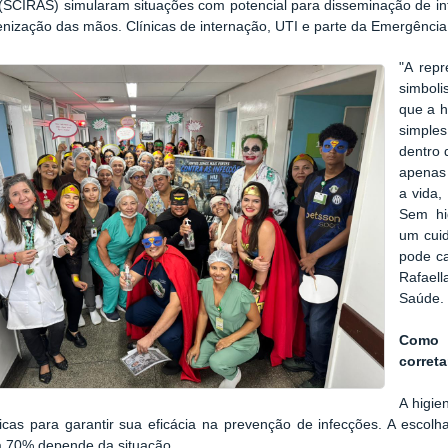
(SCIRAS) simularam situações com potencial para disseminação de inf
enização das mãos. Clínicas de internação, UTI e parte da Emergência 
"A rep
simboli
que a h
simple
dentro 
apenas
a vida,
Sem hi
um cui
pode ca
Rafael
Saúde.
Como 
corret
A higie
ficas para garantir sua eficácia na prevenção de infecções. A esco
 a 70% depende da situação.