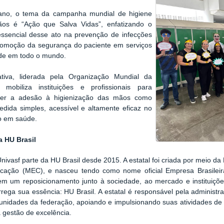
ano, o tema da campanha mundial de higiene
os é “Ação que Salva Vidas”, enfatizando o
essencial desse ato na prevenção de infecções
romoção da segurança do paciente em serviços
de em todo o mundo.
iativa, liderada pela Organização Mundial da
 mobiliza instituições e profissionais para
ecer a adesão à higienização das mãos como
dida simples, acessível e altamente eficaz no
o em saúde.
a HU Brasil
ivasf parte da HU Brasil desde 2015. A estatal foi criada por meio da 
cação (MEC), e nasceu tendo como nome oficial Empresa Brasileir
em um reposicionamento junto à sociedade, ao mercado e instituiçõ
rega sua essência: HU Brasil. A estatal é responsável pela administra
unidades da federação, apoiando e impulsionando suas atividades de 
 gestão de excelência.