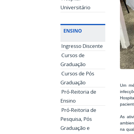
Universitário
ENSINO
Ingresso Discente
Cursos de
Graduação
Cursos de Pós
Graduação
Um mét
Pró-Reitoria de
infecç
Hospit
Ensino
pacien
Pró-Reitoria de
As ati
Pesquisa, Pós
ambient
Graduação e
na qua