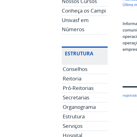
Nossos Cursos
última 
Conheça os Campi
Univasf em
Inform
Números
comuni
operac
operaçõ
empres
ESTRUTURA
Conselhos
Reitoria
Pró-Reitorias
registrad
Secretarias
Organograma
Estrutura
Serviços
Hospital