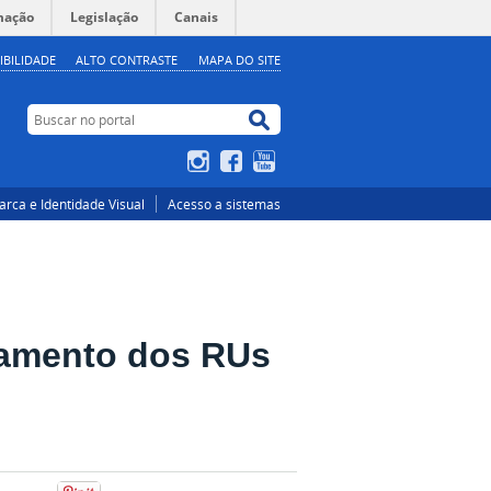
mação
Legislação
Canais
IBILIDADE
ALTO CONTRASTE
MAPA DO SITE
Buscar no portal
Buscar no portal
Instagram
Facebook
YouTube
rca e Identidade Visual
Acesso a sistemas
namento dos RUs