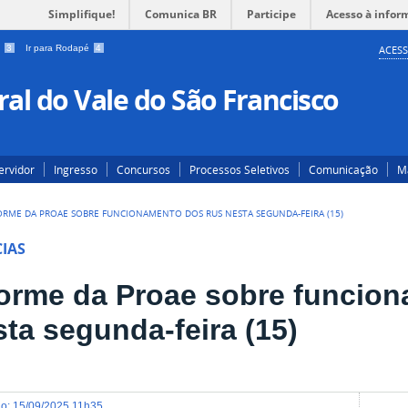
Simplifique!
Comunica BR
Participe
Acesso à infor
a
3
Ir para Rodapé
4
ACESS
al do Vale do São Francisco
ervidor
Ingresso
Concursos
Processos Seletivos
Comunicação
Ma
ORME DA PROAE SOBRE FUNCIONAMENTO DOS RUS NESTA SEGUNDA-FEIRA (15)
IAS
forme da Proae sobre funcio
ta segunda-feira (15)
do
:
15/09/2025 11h35