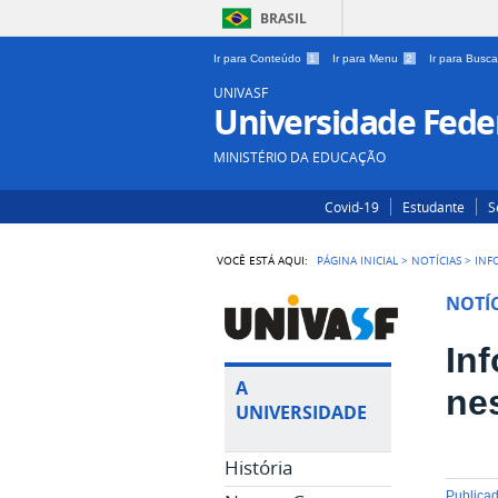
BRASIL
Ir para Conteúdo
1
Ir para Menu
2
Ir para Busc
UNIVASF
Universidade Feder
MINISTÉRIO DA EDUCAÇÃO
Covid-19
Estudante
S
VOCÊ ESTÁ AQUI:
PÁGINA INICIAL
>
NOTÍCIAS
>
INF
NOTÍC
In
A
nes
UNIVERSIDADE
História
publica