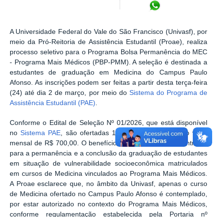
Compartilhar no Wh
A Universidade Federal do Vale do São Francisco (Univasf), por
meio da Pró-Reitoria de Assistência Estudantil (Proae), realiza
processo seletivo para o Programa Bolsa Permanência do MEC
- Programa Mais Médicos (PBP-PMM). A seleção é destinada a
estudantes de graduação em Medicina do Campus Paulo
Afonso. As inscrições podem ser feitas a partir desta terça-feira
(24) até dia 2 de março, por meio do
Sistema do Programa de
Assistência Estudantil (PAE)
.
Conforme o Edital de Seleção Nº 01/2026, que está disponível
no
Sistema PAE
, são ofertadas 12 vagas, com bolsa no valor
mensal de R$ 700,00. O benefício tem como objetivo contribuir
para a permanência e a conclusão da graduação de estudantes
em situação de vulnerabilidade socioeconômica matriculados
em cursos de Medicina vinculados ao Programa Mais Médicos.
A Proae esclarece que, no âmbito da Univasf, apenas o curso
de Medicina ofertado no Campus Paulo Afonso é contemplado,
por estar autorizado no contexto do Programa Mais Médicos,
conforme regulamentação estabelecida pela Portaria nº