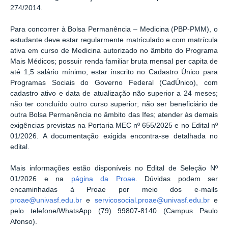
274/2014.
Para concorrer à Bolsa Permanência – Medicina (PBP-PMM), o
estudante deve estar regularmente matriculado e com matrícula
ativa em curso de Medicina autorizado no âmbito do Programa
Mais Médicos; possuir renda familiar bruta mensal per capita de
até 1,5 salário mínimo; estar inscrito no Cadastro Único para
Programas Sociais do Governo Federal (CadÚnico), com
cadastro ativo e data de atualização não superior a 24 meses;
não ter concluído outro curso superior; não ser beneficiário de
outra Bolsa Permanência no âmbito das Ifes; atender às demais
exigências previstas na Portaria MEC nº 655/2025 e no Edital nº
01/2026. A documentação exigida encontra-se detalhada no
edital.
Mais informações estão disponíveis no Edital de Seleção Nº
01/2026 e na
página da Proae
. Dúvidas podem ser
encaminhadas à Proae por meio dos e-mails
proae@univasf.edu.br
e
servicosocial.proae@univasf.edu.br
e
pelo telefone/WhatsApp (79) 99807-8140 (Campus Paulo
Afonso).