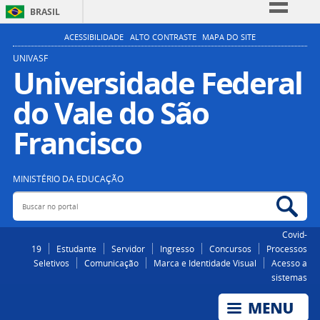
BRASIL
Simplifique!
ACESSIBILIDADE
ALTO CONTRASTE
MAPA DO SITE
Comunica BR
UNIVASF
Universidade Federal
Participe
do Vale do São
Acesso à informação
Legislação
Francisco
Canais
MINISTÉRIO DA EDUCAÇÃO
Buscar no portal
Bus
Covid-
19
Estudante
Servidor
Ingresso
Concursos
Processos
Seletivos
Comunicação
Marca e Identidade Visual
Acesso a
sistemas