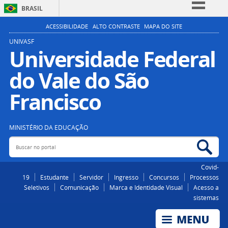
BRASIL
Simplifique!
ACESSIBILIDADE
ALTO CONTRASTE
MAPA DO SITE
Comunica BR
UNIVASF
Universidade Federal
Participe
do Vale do São
Acesso à informação
Legislação
Francisco
Canais
MINISTÉRIO DA EDUCAÇÃO
Buscar no portal
Bus
Covid-
19
Estudante
Servidor
Ingresso
Concursos
Processos
Seletivos
Comunicação
Marca e Identidade Visual
Acesso a
sistemas