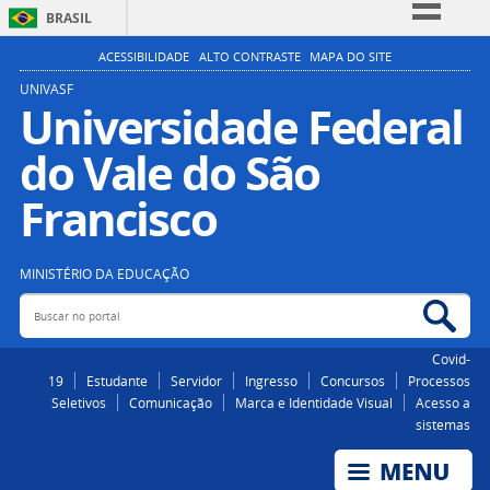
BRASIL
Simplifique!
ACESSIBILIDADE
ALTO CONTRASTE
MAPA DO SITE
Comunica BR
UNIVASF
Universidade Federal
Participe
do Vale do São
Acesso à informação
Legislação
Francisco
Canais
MINISTÉRIO DA EDUCAÇÃO
Buscar no portal
Bus
Covid-
19
Estudante
Servidor
Ingresso
Concursos
Processos
Seletivos
Comunicação
Marca e Identidade Visual
Acesso a
sistemas