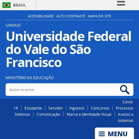
BRASIL
Simplifique!
ACESSIBILIDADE
ALTO CONTRASTE
MAPA DO SITE
Comunica BR
UNIVASF
Universidade Federal
Participe
do Vale do São
Acesso à informação
Legislação
Francisco
Canais
MINISTÉRIO DA EDUCAÇÃO
Buscar no portal
Bus
Covid-
19
Estudante
Servidor
Ingresso
Concursos
Processos
Seletivos
Comunicação
Marca e Identidade Visual
Acesso a
sistemas