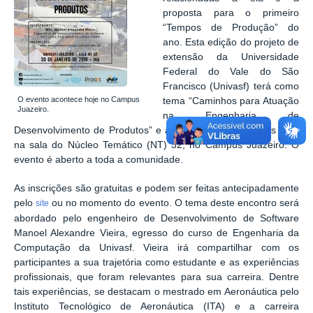
proposta para o primeiro
“Tempos de Produção” do
ano. Esta edição do projeto de
extensão da Universidade
Federal do Vale do São
Francisco (Univasf) terá como
O evento acontece hoje no Campus
tema “Caminhos para Atuação
Juazeiro.
na Engenharia de
Desenvolvimento de Produtos” e acontecerá hoje (30), às 14h,
na sala do Núcleo Temático (NT) 32, no Campus Juazeiro. O
evento é aberto a toda a comunidade.
As inscrições são gratuitas e podem ser feitas antecipadamente
pelo
ou no momento do evento. O tema deste encontro será
site
abordado pelo engenheiro de Desenvolvimento de Software
Manoel Alexandre Vieira, egresso do curso de Engenharia da
Computação da Univasf. Vieira irá compartilhar com os
participantes a sua trajetória como estudante e as experiências
profissionais, que foram relevantes para sua carreira. Dentre
tais experiências, se destacam o mestrado em Aeronáutica pelo
Instituto Tecnológico de Aeronáutica (ITA) e a carreira