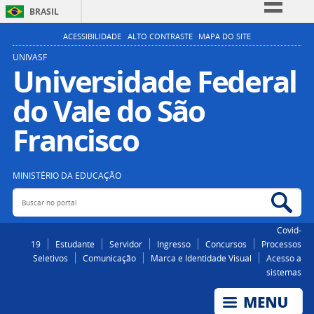
BRASIL
Simplifique!
ACESSIBILIDADE
ALTO CONTRASTE
MAPA DO SITE
Comunica BR
UNIVASF
Universidade Federal
Participe
do Vale do São
Acesso à informação
Legislação
Francisco
Canais
MINISTÉRIO DA EDUCAÇÃO
Buscar no portal
Bus
Covid-
19
Estudante
Servidor
Ingresso
Concursos
Processos
Seletivos
Comunicação
Marca e Identidade Visual
Acesso a
sistemas