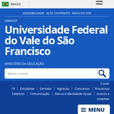
BRASIL
Simplifique!
ACESSIBILIDADE
ALTO CONTRASTE
MAPA DO SITE
Comunica BR
UNIVASF
Universidade Federal
Participe
do Vale do São
Acesso à informação
Legislação
Francisco
Canais
MINISTÉRIO DA EDUCAÇÃO
Buscar no portal
Bus
Covid-
19
Estudante
Servidor
Ingresso
Concursos
Processos
Seletivos
Comunicação
Marca e Identidade Visual
Acesso a
sistemas