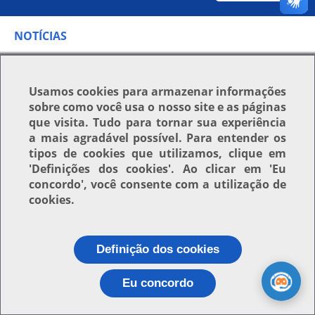
NOTÍCIAS
Revista de Extensão
Usamos
cookies
para armazenar informações
Extramuros lança novo
sobre como você usa o nosso site e as páginas
número
que visita. Tudo para tornar sua experiência
a mais agradável possível. Para entender os
tipos de cookies que utilizamos, clique em
'Definições dos cookies'
. Ao clicar em
'Eu
concordo'
, você consente com a utilização de
publicado
:
03/03/2021 14h21
cookies.
última modificação
:
03/03/2021 14h21
Renata Freitas
Compartilhar no Wh
A
revista
de