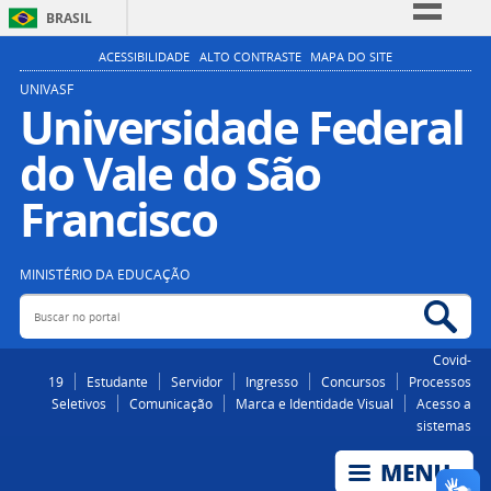
BRASIL
Simplifique!
ACESSIBILIDADE
ALTO CONTRASTE
MAPA DO SITE
Comunica BR
UNIVASF
Universidade Federal
Participe
do Vale do São
Acesso à informação
Legislação
Francisco
Canais
MINISTÉRIO DA EDUCAÇÃO
Buscar no portal
Bus
Covid-
19
Estudante
Servidor
Ingresso
Concursos
Processos
Seletivos
Comunicação
Marca e Identidade Visual
Acesso a
sistemas