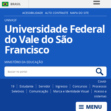
BRASIL
Simplifique!
ACESSIBILIDADE
ALTO CONTRASTE
MAPA DO SITE
Comunica BR
UNIVASF
Universidade Federal
Participe
do Vale do São
Acesso à informação
Legislação
Francisco
Canais
MINISTÉRIO DA EDUCAÇÃO
Buscar no portal
Bus
Covid-
19
Estudante
Servidor
Ingresso
Concursos
Processos
Seletivos
Comunicação
Marca e Identidade Visual
Acesso a
sistemas