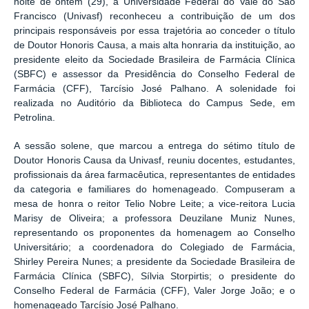
noite de ontem (29), a Universidade Federal do Vale do São
Francisco (Univasf) reconheceu a contribuição de um dos
principais responsáveis por essa trajetória ao conceder o título
de Doutor Honoris Causa, a mais alta honraria da instituição, ao
presidente eleito da Sociedade Brasileira de Farmácia Clínica
(SBFC) e assessor da Presidência do Conselho Federal de
Farmácia (CFF), Tarcísio José Palhano. A solenidade foi
realizada no Auditório da Biblioteca do Campus Sede, em
Petrolina.
A sessão solene, que marcou a entrega do sétimo título de
Doutor Honoris Causa da Univasf, reuniu docentes, estudantes,
profissionais da área farmacêutica, representantes de entidades
da categoria e familiares do homenageado. Compuseram a
mesa de honra o reitor Telio Nobre Leite; a vice-reitora Lucia
Marisy de Oliveira; a professora Deuzilane Muniz Nunes,
representando os proponentes da homenagem ao Conselho
Universitário; a coordenadora do Colegiado de Farmácia,
Shirley Pereira Nunes; a presidente da Sociedade Brasileira de
Farmácia Clínica (SBFC), Sílvia Storpirtis; o presidente do
Conselho Federal de Farmácia (CFF), Valer Jorge João; e o
homenageado Tarcísio José Palhano.