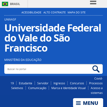
BRASIL
Simplifique!
ACESSIBILIDADE
ALTO CONTRASTE
MAPA DO SITE
Comunica BR
UNIVASF
Universidade Federal
Participe
do Vale do São
Acesso à informação
Legislação
Francisco
Canais
MINISTÉRIO DA EDUCAÇÃO
Buscar no portal
Bus
Covid-
19
Estudante
Servidor
Ingresso
Concursos
Processos
Seletivos
Comunicação
Marca e Identidade Visual
Acesso a
sistemas