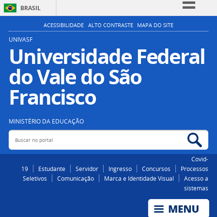
BRASIL
Simplifique!
ACESSIBILIDADE
ALTO CONTRASTE
MAPA DO SITE
Comunica BR
UNIVASF
Universidade Federal
Participe
do Vale do São
Acesso à informação
Legislação
Francisco
Canais
MINISTÉRIO DA EDUCAÇÃO
Buscar no portal
Bus
Covid-
19
Estudante
Servidor
Ingresso
Concursos
Processos
Seletivos
Comunicação
Marca e Identidade Visual
Acesso a
sistemas