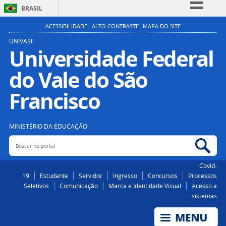
BRASIL
Simplifique!
ACESSIBILIDADE
ALTO CONTRASTE
MAPA DO SITE
Comunica BR
UNIVASF
Universidade Federal
Participe
do Vale do São
Acesso à informação
Legislação
Francisco
Canais
MINISTÉRIO DA EDUCAÇÃO
Buscar no portal
Bus
Covid-
19
Estudante
Servidor
Ingresso
Concursos
Processos
Seletivos
Comunicação
Marca e Identidade Visual
Acesso a
sistemas