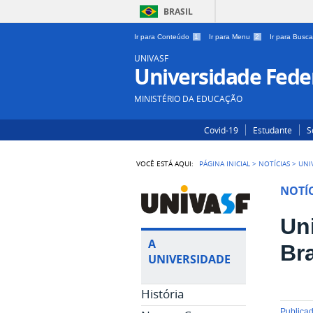
BRASIL
Ir para Conteúdo
1
Ir para Menu
2
Ir para Busc
UNIVASF
Universidade Feder
MINISTÉRIO DA EDUCAÇÃO
Covid-19
Estudante
S
VOCÊ ESTÁ AQUI:
PÁGINA INICIAL
>
NOTÍCIAS
>
UNI
NOTÍC
Un
A
Br
UNIVERSIDADE
História
publica