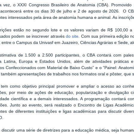
ra vez, o XXXI Congresso Brasileiro de Anatomia (CBA). Promovido 
 acontecerá entre os dias 30 de julho e 2 de agosto de 2026. O CBA 
tes interessados pela área de anatomia humana e animal. As inscrições
crições estão no segundo lote e os valores variam de R$ 100,00 a
ssados podem se inscrever através
do site
. Com sua primeira edição n
a entre o Campus da Univasf em Juazeiro, Ciências Agrárias e Sede,
timativa de 1.500 a 2.500 participantes, o CBA contará com palest
a Latina, Europa e Estados Unidos, além de atividades práticas 
s Confeccionados com Material de Baixo Custo” e o “Painel: Anatomia
também apresentações de trabalhos nos formatos oral e pôster, que s
tem como objetivo principal promover e ampliar o acesso ao conhec
ções, por meio de ações de educação, popularização e divulgação cie
dade científica e a demais interessados. A programação contará com 
ições.
Junto ao evento, será realizado o Encontro de Ligas Acadêmic
tes de diferentes instituições e ligas acadêmicas para discutir div
O.
discutir uma série de diretrizes para a educação médica, seja human