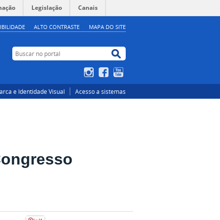
mação
Legislação
Canais
IBILIDADE
ALTO CONTRASTE
MAPA DO SITE
Buscar no portal
Buscar no portal
Instagram
Facebook
YouTube
rca e Identidade Visual
Acesso a sistemas
Congresso