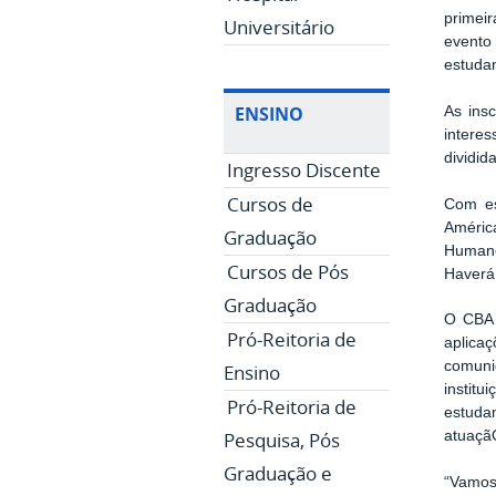
primei
Universitário
evento
estudan
ENSINO
As ins
intere
dividid
Ingresso Discente
Cursos de
Com es
Améric
Graduação
Humano
Cursos de Pós
Haverá 
Graduação
O CBA 
Pró-Reitoria de
aplica
comuni
Ensino
institu
Pró-Reitoria de
estudan
Pesquisa, Pós
atuaçã
Graduação e
“Vamos 