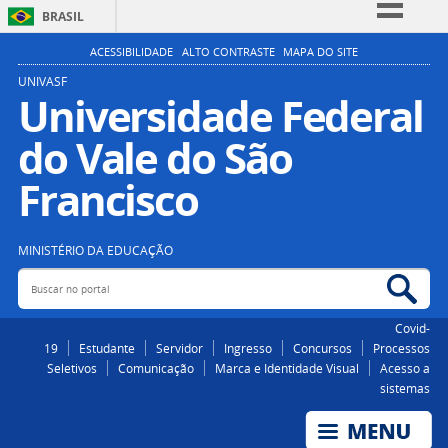
BRASIL
Simplifique!
ACESSIBILIDADE
ALTO CONTRASTE
MAPA DO SITE
Comunica BR
UNIVASF
Universidade Federal
Participe
do Vale do São
Acesso à informação
Legislação
Francisco
Canais
MINISTÉRIO DA EDUCAÇÃO
Buscar no portal
Bus
Covid-
19
Estudante
Servidor
Ingresso
Concursos
Processos
Seletivos
Comunicação
Marca e Identidade Visual
Acesso a
sistemas