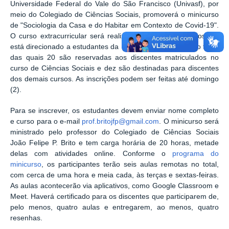
Universidade Federal do Vale do São Francisco (Univasf), por
meio do Colegiado de Ciências Sociais, promoverá o minicurso
de "Sociologia da Casa e do Habitar em Contexto de Covid-19".
O curso extracurricular será realizado de 4 a 21 de agosto e
está direcionado a estudantes da Univasf. Há 30 vagas no total,
das quais 20 são reservadas aos discentes matriculados no
curso de Ciências Sociais e dez são destinadas para discentes
dos demais cursos. As inscrições podem ser feitas até domingo
(2).
Para se inscrever, os estudantes devem enviar nome completo
e curso para o e-mail
prof.britojfp@gmail.com
. O minicurso será
ministrado pelo professor do Colegiado de Ciências Sociais
João Felipe P. Brito e tem carga horária de 20 horas, metade
delas com atividades online. Conforme o
programa do
minicurso
, os participantes terão seis aulas remotas no total,
com cerca de uma hora e meia cada, às terças e sextas-feiras.
As aulas acontecerão via aplicativos, como Google Classroom e
Meet. Haverá certificado para os discentes que participarem de,
pelo menos, quatro aulas e entregarem, ao menos, quatro
resenhas.