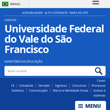
BRASIL
Simplifique!
ACESSIBILIDADE
ALTO CONTRASTE
MAPA DO SITE
Comunica BR
UNIVASF
Universidade Federal
Participe
do Vale do São
Acesso à informação
Legislação
Francisco
Canais
MINISTÉRIO DA EDUCAÇÃO
Buscar no portal
Bus
Covid-
19
Estudante
Servidor
Ingresso
Concursos
Processos
Seletivos
Comunicação
Marca e Identidade Visual
Acesso a
sistemas