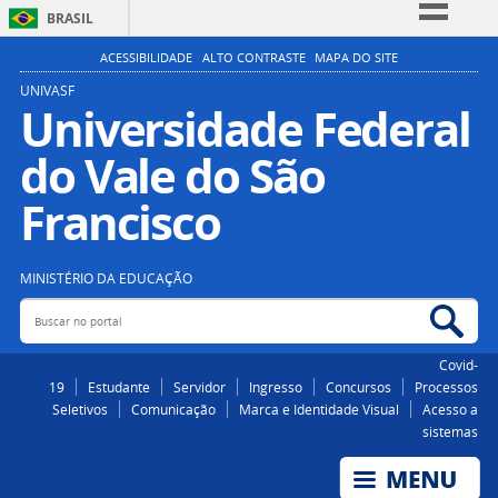
BRASIL
Simplifique!
ACESSIBILIDADE
ALTO CONTRASTE
MAPA DO SITE
Comunica BR
UNIVASF
Universidade Federal
Participe
do Vale do São
Acesso à informação
Legislação
Francisco
Canais
MINISTÉRIO DA EDUCAÇÃO
Buscar no portal
Bus
Covid-
19
Estudante
Servidor
Ingresso
Concursos
Processos
Seletivos
Comunicação
Marca e Identidade Visual
Acesso a
sistemas