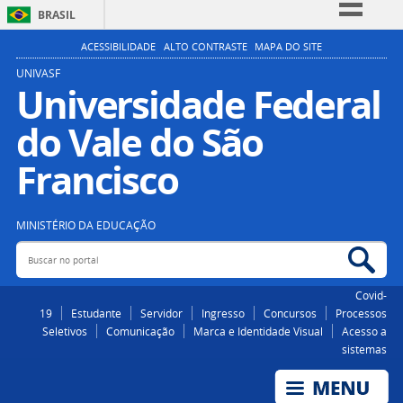
BRASIL
Simplifique!
ACESSIBILIDADE
ALTO CONTRASTE
MAPA DO SITE
Comunica BR
UNIVASF
Universidade Federal
Participe
do Vale do São
Acesso à informação
Legislação
Francisco
Canais
MINISTÉRIO DA EDUCAÇÃO
Buscar no portal
Bus
Covid-
19
Estudante
Servidor
Ingresso
Concursos
Processos
Seletivos
Comunicação
Marca e Identidade Visual
Acesso a
sistemas