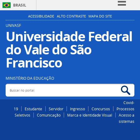
BRASIL
Simplifique!
ACESSIBILIDADE
ALTO CONTRASTE
MAPA DO SITE
Comunica BR
UNIVASF
Universidade Federal
Participe
do Vale do São
Acesso à informação
Legislação
Francisco
Canais
MINISTÉRIO DA EDUCAÇÃO
Buscar no portal
Bus
Covid-
19
Estudante
Servidor
Ingresso
Concursos
Processos
Seletivos
Comunicação
Marca e Identidade Visual
Acesso a
sistemas