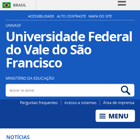
BRASIL
Simplifique!
ACESSIBILIDADE
ALTO CONTRASTE
MAPA DO SITE
Comunica BR
UNIVASF
Universidade Federal
Participe
do Vale do São
Acesso à informação
Legislação
Francisco
Canais
MINISTÉRIO DA EDUCAÇÃO
Buscar no portal
Bus
Perguntas frequentes
Acesso a sistemas
Área de imprensa
NOTÍCIAS