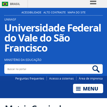
BRASIL
Simplifique!
ACESSIBILIDADE
ALTO CONTRASTE
MAPA DO SITE
Comunica BR
UNIVASF
Universidade Federal
Participe
do Vale do São
Acesso à informação
Legislação
Francisco
Canais
MINISTÉRIO DA EDUCAÇÃO
Buscar no portal
Bus
Perguntas frequentes
Acesso a sistemas
Área de imprensa