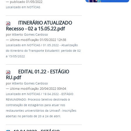
—
publicado
01/05/2022
Localizado em
NOTÍCIAS
ITINERÁRIO ATUALIZADO
Recesso - 02 a 15.05.22.pdf
por
Alberto Gomes Cardoso
—
última modificação
01/05/2022 12h38
Localizado em
NOTÍCIAS
/
01.05.2022 - Atualização
do Itinerário do Transporte Estudantil: período de 02
a 15/05/2022
EDITAL 01.22 - ESTÁGIO
RU.pdf
por
Alberto Gomes Cardoso
—
última modificação
20/04/2022 00h04
Localizado em
NOTÍCIAS
/
19.04.2022 - ESTÁGIO
REMUNERADO: Processo Seletivo destinado à
contratação de estagiários para atuar nos
restaurantes universitários da Univasf - Inscrições
abertas no período de 20 a 24 de abril.