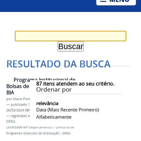
RESULTADO DA BUSCA
Programa Institucional de
87
itens atendem ao seu critério.
Bolsas de Incentivo Acadêmico -
Ordenar por
BIA
por
Alane Pereira de Oliveira
relevância
—
publicado
10/03/2017
—
última modificação
Data (mais Recente Primeiro)
26/02/2024 08h23
— registrado em:
Univasf
Alfabeticamente
,
Proen
,
Departamentos
,
DPEG
Localizado em
Departamentos
/
Diretoria de
Programas Especiais de Graduação - DPEG