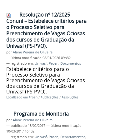
Resolução nº 12/2025 –
Conuni – Estabelece critérios para
o Processo Seletivo para
Preenchimento de Vagas Ociosas
dos cursos de Graduação da
Univasf (PS-PVO).
por
Alane Pereira de Oliveira
—
última modificação
08/01/2026 09h32
— registrado em:
Univasf
,
Proen
,
Documentos
Estabelece critérios para o
Processo Seletivo para
Preenchimento de Vagas Ociosas
dos cursos de Graduação da
Univasf (PS-PVO).
Localizado em
Proen
/
Publicações
/
Resoluções
Programa de Monitoria
por
Alane Pereira de Oliveira
—
publicado
13/02/2017
—
última modificação
10/03/2017 16h02
— registrado em:
Univasf
,
Proen
,
Departamentos
,