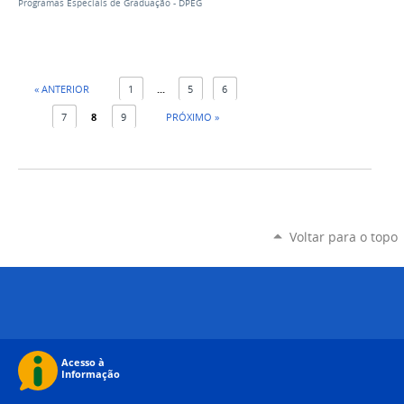
Programas Especiais de Graduação - DPEG
« ANTERIOR
1
...
5
6
7
8
9
PRÓXIMO »
Voltar para o topo