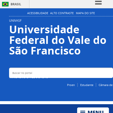
BRASIL
Simplifique!
ACESSIBILIDADE
ALTO CONTRASTE
MAPA DO SITE
Comunica BR
UNIVASF
Universidade
Participe
Federal do Vale do
Acesso à informação
Legislação
Buscar no portal
São Francisco
Canais
MINISTÉRIO DA EDUCAÇÃO
Proen
Estudante
Câmara de