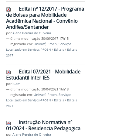
Edital nº 12/2017 - Programa
de Bolsas para Mobilidade
Acadêmica Nacional - Convênio
Andifes/Santander
por
Alane Pereira de Oliveira
—
última modificação
30/06/2017 17h15
— registrado em:
Univasf
,
Proen
,
Serviços
Localizado em
Serviços-PROEN
/
Editais
/
Editais
2017
Edital 07/2021 - Mobilidade
Estudantil Inter-IES
por
luam
—
última modificação
30/04/2021 16h18
— registrado em:
Univasf
,
Proen
,
Serviços
Localizado em
Serviços-PROEN
/
Editais
/
Editais
2021
Instrução Normativa nº
01/2024 - Residencia Pedagogica
por
Alane Pereira de Oliveira