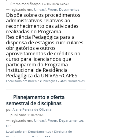
—
última modificação
17/10/2024 14h42
— registrado em:
Univasf
,
Proen
,
Documentos
Dispõe sobre os procedimentos
administrativos relativos ao
reconhecimento das atividades
realizadas no Programa
Residência Pedagógica para a
dispensa de estágios curriculares
obrigatórios e outros
aproveitamentos de créditos no
curso para licenciandos que
participarem do Programa
Institucional de Residência
Pedagógica da UNIVASF/CAPES.
Localizado em
Proen
/
Publicações
/
Atos Normativos
Planejamento e oferta
semestral de disciplinas
por
Alane Pereira de Oliveira
—
publicado
11/07/2020
— registrado em:
Univasf
,
Proen
,
Departamentos
,
DPE
Localizado em
Departamentos
/
Diretoria de