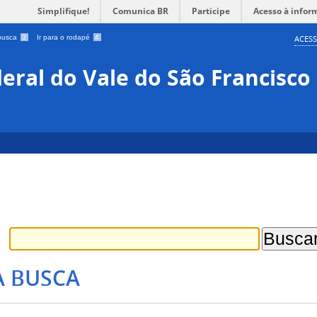
Simplifique!
Comunica BR
Participe
Acesso à infor
 busca
3
Ir para o rodapé
4
ACESS
eral do Vale do São Francisco
A BUSCA