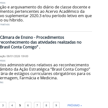
ntos
ão e arquivamento do diário de classe docente e
umentos pertencentes ao Acervo Acadêmico da
tivo suplementar 2020.3 e/ou período letivo em que
o ou híbrido.
rmativos
- Câmara de Ensino - Procedimentos
 reconhecimento das atividades realizadas no
Brasil Conta Comigo” .
cação
08/01/2026 10h00
ntos
os administrativos relativos ao reconhecimento
 âmbito da Ação Estratégica “Brasil Conta Comigo”
ária de estágios curriculares obrigatórios para os
fermagem, Farmácia e Medicina.
ões
3
4
5
6
7
8
9
PRÓXIMO »