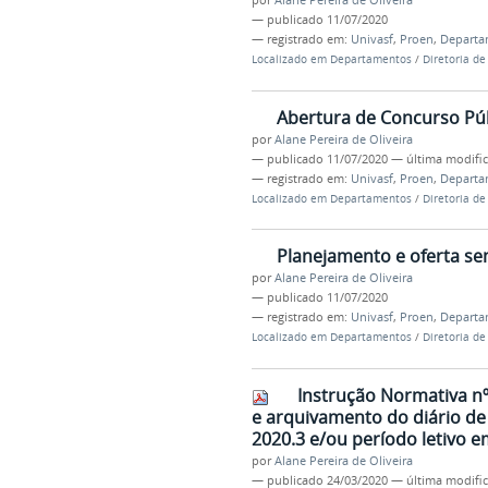
por
Alane Pereira de Oliveira
—
publicado
11/07/2020
— registrado em:
Univasf
,
Proen
,
Departa
Localizado em
Departamentos
/
Diretoria de
Abertura de Concurso Púb
por
Alane Pereira de Oliveira
—
publicado
11/07/2020
—
última modifi
— registrado em:
Univasf
,
Proen
,
Departa
Localizado em
Departamentos
/
Diretoria de
Planejamento e oferta sem
por
Alane Pereira de Oliveira
—
publicado
11/07/2020
— registrado em:
Univasf
,
Proen
,
Departa
Localizado em
Departamentos
/
Diretoria de
Instrução Normativa n
e arquivamento do diário de
2020.3 e/ou período letivo 
por
Alane Pereira de Oliveira
—
publicado
24/03/2020
—
última modifi