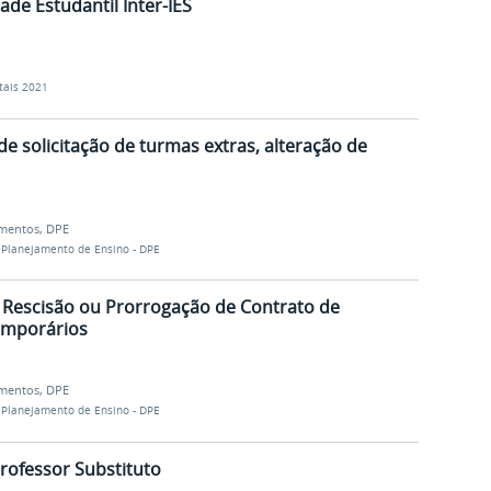
ade Estudantil Inter-IES
tais 2021
e solicitação de turmas extras, alteração de
mentos
,
DPE
 Planejamento de Ensino - DPE
, Rescisão ou Prorrogação de Contrato de
emporários
mentos
,
DPE
 Planejamento de Ensino - DPE
Professor Substituto