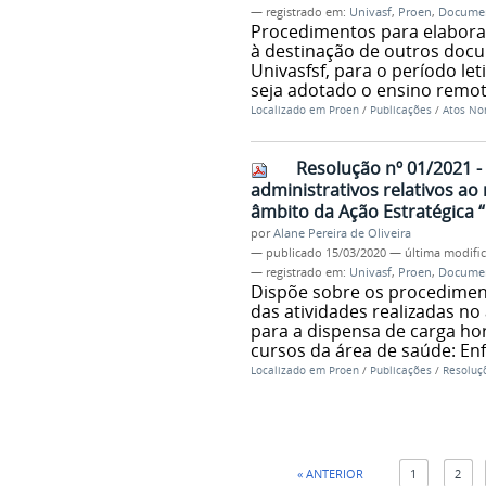
— registrado em:
Univasf
,
Proen
,
Docume
Procedimentos para elaboraç
à destinação de outros doc
Univasfsf, para o período le
seja adotado o ensino remot
Localizado em
Proen
/
Publicações
/
Atos No
Resolução nº 01/2021 
administrativos relativos ao
âmbito da Ação Estratégica “
por
Alane Pereira de Oliveira
—
publicado
15/03/2020
—
última modifi
— registrado em:
Univasf
,
Proen
,
Docume
Dispõe sobre os procediment
das atividades realizadas no
para a dispensa de carga hor
cursos da área de saúde: En
Localizado em
Proen
/
Publicações
/
Resoluç
« ANTERIOR
1
2