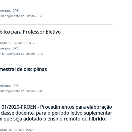
mentos
,
DPE
 Planejamento de Ensino - DPE
lico para Professor Efetivo
cação
11/07/2020 21h12
mentos
,
DPE
 Planejamento de Ensino - DPE
estral de disciplinas
mentos
,
DPE
 Planejamento de Ensino - DPE
º 01/2020-PROEN - Procedimentos para elaboração
 classe docente, para o período letivo suplementar
em que seja adotado o ensino remoto ou híbrido.
cação
24/03/2021 15h26