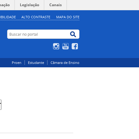
mação
Legislação
Canais
IBILIDADE
ALTO CONTRASTE
MAPA DO SITE
Buscar no portal
Buscar no portal
Instagram
YouTube
Facebook
Proen
Estudante
Câmara de Ensino