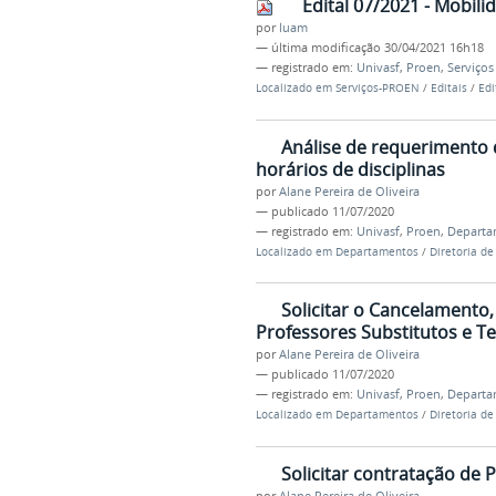
Edital 07/2021 - Mobilid
por
luam
—
última modificação
30/04/2021 16h18
— registrado em:
Univasf
,
Proen
,
Serviços
Localizado em
Serviços-PROEN
/
Editais
/
Edi
Análise de requerimento d
horários de disciplinas
por
Alane Pereira de Oliveira
—
publicado
11/07/2020
— registrado em:
Univasf
,
Proen
,
Departa
Localizado em
Departamentos
/
Diretoria de
Solicitar o Cancelamento
Professores Substitutos e T
por
Alane Pereira de Oliveira
—
publicado
11/07/2020
— registrado em:
Univasf
,
Proen
,
Departa
Localizado em
Departamentos
/
Diretoria de
Solicitar contratação de 