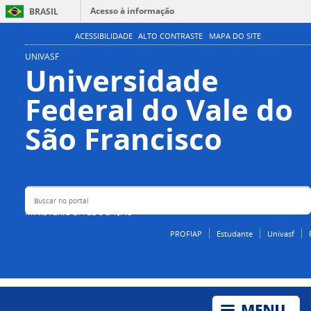
Acesso à informação
BRASIL
Participe
ACESSIBILIDADE
ALTO CONTRASTE
MAPA DO SITE
Serviços
UNIVASF
Universidade
Legislação
Federal do Vale do
Canais
Buscar no portal
São Francisco
MINISTÉRIO DA EDUCAÇÃO
PROFIAP
Estudante
Univasf