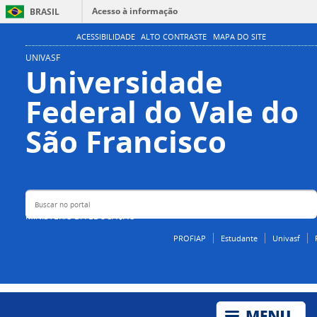
Acesso à informação
BRASIL
Participe
ACESSIBILIDADE
ALTO CONTRASTE
MAPA DO SITE
Serviços
UNIVASF
Universidade
Legislação
Federal do Vale do
Canais
Buscar no portal
São Francisco
MINISTÉRIO DA EDUCAÇÃO
PROFIAP
Estudante
Univasf