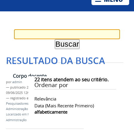
RESULTADO DA BUSCA
Corpo docente
22
itens atendem ao seu critério.
por
admin
Ordenar por
—
publicado
26/08/2016
—
última modificação
09/06/2025 12h33
Relevância
— registrado em:
Corpo docente
,
Professores
,
Pesquisadores
,
Profiap
,
Mestrado Profissional em
Data (mais Recente Primeiro)
Administração Pública
,
Colegiado
alfabeticamente
Localizado em
Mestrado Profissional em
Administração