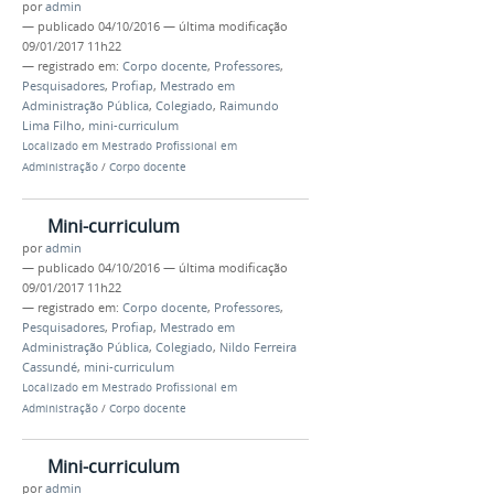
por
admin
—
publicado
04/10/2016
—
última modificação
09/01/2017 11h22
— registrado em:
Corpo docente
,
Professores
,
Pesquisadores
,
Profiap
,
Mestrado em
Administração Pública
,
Colegiado
,
Raimundo
Lima Filho
,
mini-curriculum
Localizado em
Mestrado Profissional em
Administração
/
Corpo docente
Mini-curriculum
por
admin
—
publicado
04/10/2016
—
última modificação
09/01/2017 11h22
— registrado em:
Corpo docente
,
Professores
,
Pesquisadores
,
Profiap
,
Mestrado em
Administração Pública
,
Colegiado
,
Nildo Ferreira
Cassundé
,
mini-curriculum
Localizado em
Mestrado Profissional em
Administração
/
Corpo docente
Mini-curriculum
por
admin