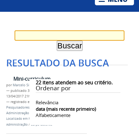
RESULTADO DA BUSCA
Mini-curriculum
22
itens atendem ao seu critério.
por
Marcelo Silva de Souza Ribeiro
Ordenar por
—
publicado
30/03/2017
—
última modificação
13/04/2017 21h06
Relevância
— registrado em:
Corpo docente
,
Professores
,
Pesquisadores
,
Profiap
,
Mestrado em
data (mais recente primeiro)
Administração Pública
,
Colegiado
Alfabeticamente
Localizado em
Mestrado Profissional em
Administração
/
Corpo docente