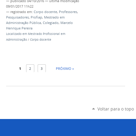
—
publicado
04/10/2016
—
última modificação
09/01/2017 11h22
— registrado em:
Corpo docente
,
Professores
,
Pesquisadores
,
Profiap
,
Mestrado em
Administração Pública
,
Colegiado
,
Marcelo
Henrique Pereira
Localizado em
Mestrado Profissional em
Administração
/
Corpo docente
1
2
3
PRÓXIMO »
Voltar para o topo