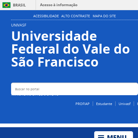
Acesso à informação
BRASIL
Participe
ACESSIBILIDADE
ALTO CONTRASTE
MAPA DO SITE
Serviços
UNIVASF
Universidade
Legislação
Federal do Vale do
Canais
Buscar no portal
São Francisco
MINISTÉRIO DA EDUCAÇÃO
PROFIAP
Estudante
Univasf