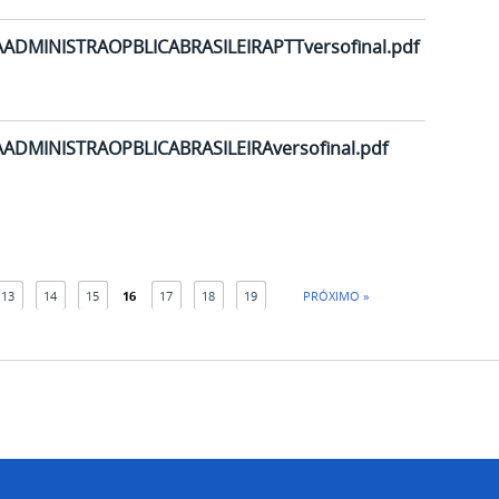
MINISTRAOPBLICABRASILEIRAPTTversofinal.pdf
MINISTRAOPBLICABRASILEIRAversofinal.pdf
13
14
15
16
17
18
19
PRÓXIMO »