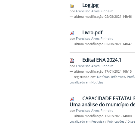
Log.jpg
por
Francisco Alves Pinheiro
—
última modificação
02/08/2021 14h46
Livro.pdf
por
Francisco Alves Pinheiro
—
última modificação
02/08/2021 14h47
Edital ENA 2024.1
por
Francisco Alves Pinheiro
—
última modificação
17/01/2024 16h15
— registrado em:
Notícias
,
Informes
,
Profi
Localizado em
Notícias
CAPACIDADE ESTATAL E
Uma análise do município de 
por
Francisco Alves Pinheiro
—
última modificação
13/02/2025 14h00
Localizado em
Pesquisa
/
Publicações
/
Diss