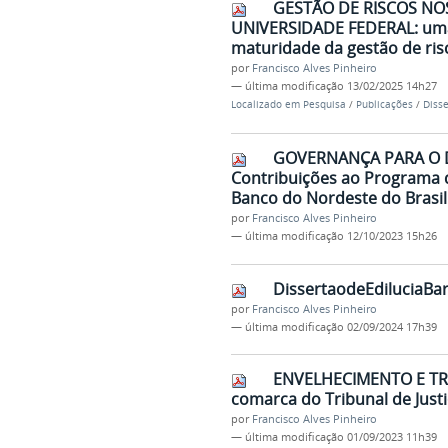
GESTÃO DE RISCOS NO
UNIVERSIDADE FEDERAL: uma a
maturidade da gestão de ri
por
Francisco Alves Pinheiro
—
última modificação
13/02/2025 14h27
Localizado em
Pesquisa
/
Publicações
/
Diss
GOVERNANÇA PARA O 
Contribuições ao Programa d
Banco do Nordeste do Brasil
por
Francisco Alves Pinheiro
—
última modificação
12/10/2023 15h26
DissertaodeEdiluciaBar
por
Francisco Alves Pinheiro
—
última modificação
02/09/2024 17h39
ENVELHECIMENTO E TR
comarca do Tribunal de Jus
por
Francisco Alves Pinheiro
—
última modificação
01/09/2023 11h39