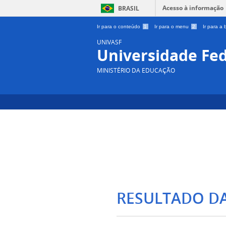
Acesso à informação
BRASIL
Ir para o conteúdo
1
Ir para o menu
2
Ir para a
UNIVASF
Universidade Fed
MINISTÉRIO DA EDUCAÇÃO
RESULTADO D