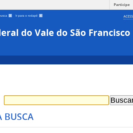
Participe
 busca
3
Ir para o rodapé
4
ACESS
eral do Vale do São Francisco
A BUSCA